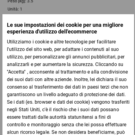
Peso [kg]
:
3.5
Unità
:
1
Versione
:
2 veli
Quantità per bancale
:
6
Più varianti
Quantità
Prezzo
Totale
Da 1
Da 2
40,74 €
38,34 €
per 1 Rotolo