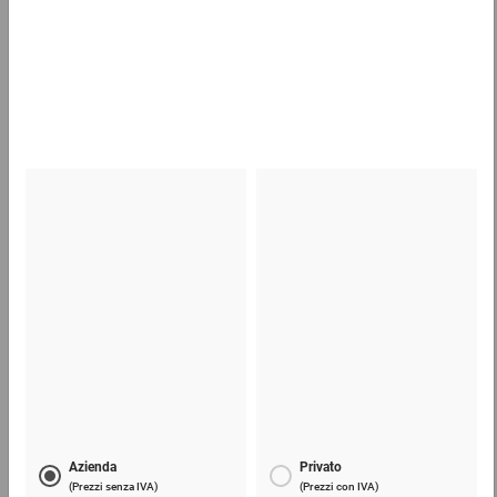
Nastro adesivo PVC professionale
4,65 €
per 1 Pezzo
Scatole per bottiglie in polistirolo