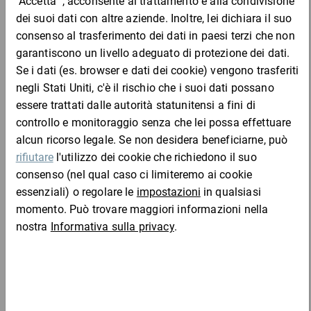
Per macchine fotografiche, dispositivi hardware, apparecchi hi-
fi, televisori, tavole da surf, sci, mobili, oggetti in porcellana,
ceramica, vetro, ecc...
Vantaggi:
le bolle trattengono l''aria più a lungo rispetto alla pellicola a 2
strati
Completa l'ordine con:
le bolle d''aria non lasciano impronte sui prodotti anche se
imballati per lunghi periodi di tempo
dimensioni e spessore personalizzabili, chiamateci per
richiedere informazioni!
Materiale:
LDPE a 3 strati e 90 µ
altezza bolle 4 mm, Ø bolle 10 mm
Srotolatori con taglierina PA100/PA101