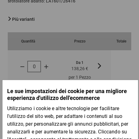
srotolatore adatto
:
LA1601/26416
Più varianti
Quantità
Prezzo
Totale
Da 1
Da 3
138,26 €
127,11 €
per 1 Pezzo
DESCRIZIONE DEL PRODOTTO