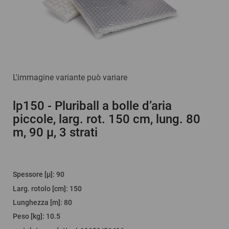
L'immagine variante può variare
lp150
- Pluriball a bolle d’aria
piccole, larg. rot. 150 cm, lung. 80
m, 90 µ, 3 strati
Spessore [µ]
:
90
Larg. rotolo [cm]
:
150
Lunghezza [m]
:
80
Peso [kg]
:
10.5