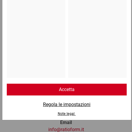
0,52 €
per 1 Pezzo
Telefono
Lun - Ven: 8:30 - 18:00
02 9066 221
Email
info@ratioform.it