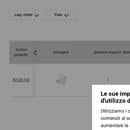
Larg. rotolo
Peso
Codice
Immagine
Spessore espanso [
prodotto
N120-1ql
1