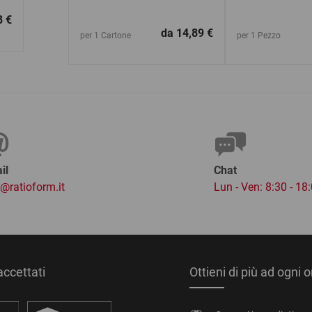
8 €
da
14,89 €
per 1 Cartone
per 1 Pezzo
il
Chat
o@ratioform.it
Lun - Ven: 8:30 - 18
ccettati
Ottieni di più ad ogni 