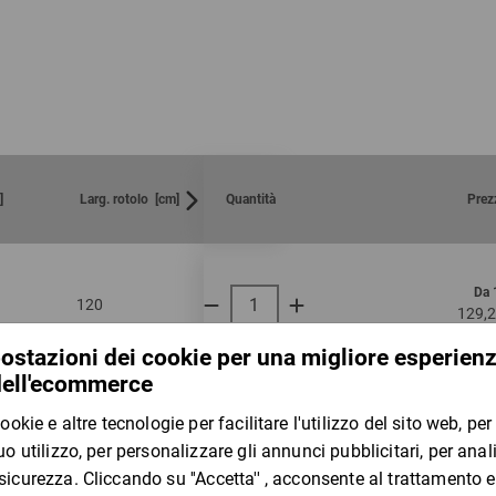
mm]
Larg. rotolo [cm]
Quantità
Prez
Da 
120
250
40
129,2
per 1 