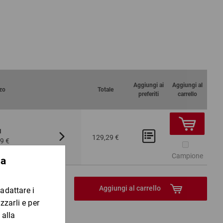
Aggiungi ai
Aggiungi al
zo
Totale
preferiti
carrello
1
Da 2
Da 5
60
129,29 €
5.1
56
9 €
108,36 €
103,29 
Pezzo
Campione
Aggiungi al carrello