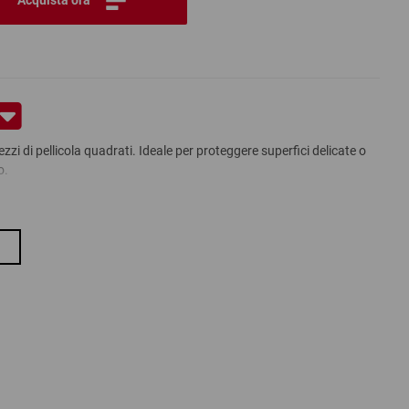
zi di pellicola quadrati. Ideale per proteggere superfici delicate o
o.
alla perforazione
 taglio
tamina gli alimenti