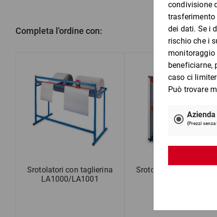
Completa l'ordine con:
Srotolatori con taglierina
Srotolatori con taglieri
LA1000/LA1001
PA100/PA101