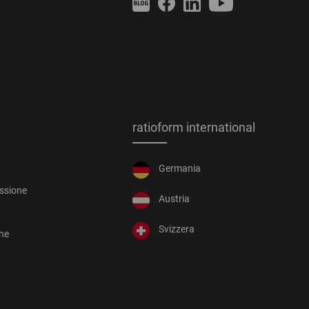
ratioform international
Germania
essione
Austria
Svizzera
one