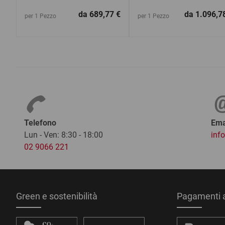
da
689,77 €
da
1.096,7
per 1 Pezzo
per 1 Pezzo
Telefono
Ema
Lun - Ven: 8:30 - 18:00
inf
02 9066 221
Green e sostenibilità
Pagamenti a