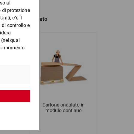
hanno anche comprato
ricane in
Cartone ondulato in
0 a 799 mm
modulo continuo