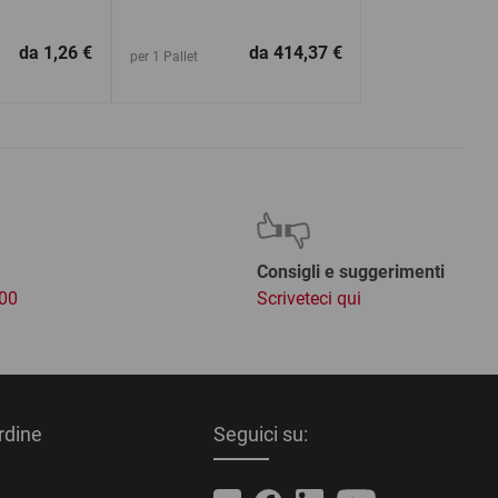
da
1,26 €
da
414,37 €
per 1 Pallet
Consigli e suggerimenti
:00
Scriveteci qui
ordine
Seguici su: