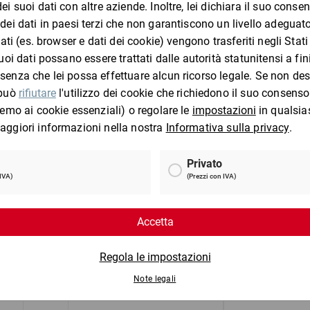
I clienti che hanno visto questo prodotto 
na
Paglia di carta SizzlePak,
Scatole ame
1,25 kg
cartone da 60
(lu)