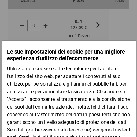
Quantità
Prezzo
Totale
Da 1
Da 5
123,09 €
109,41 €
per 1 Pezzo
Campione
DESCRIZIONE DEL PRODOTTO
La pratica fornitura in rotoli consente di risparmiare prezioso
spazio di stoccaggio, dato che sarà poi la macchina a riempire
d''aria la pellicola.
Vantaggi: