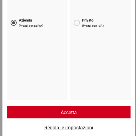
18,07 €
per 1 Sacco
Telefono
Lun - Ven: 8:30 - 18:00
02 9066 221
Email
info@ratioform.it