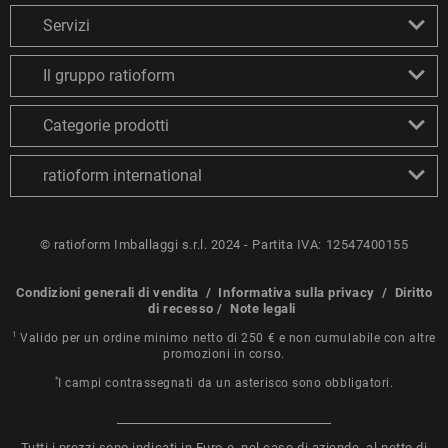
Servizi
Il gruppo ratioform
Categorie prodotti
ratioform international
© ratioform Imballaggi s.r.l. 2024 - Partita IVA: 12547400155
Condizioni generali di vendita
/
Informativa sulla privacy
/
Diritto
di recesso
/
Note legali
1
Valido per un ordine minimo netto di 250 € e non cumulabile con altre
promozioni in corso.
*
I campi contrassegnati da un asterisco sono obbligatori.
Tutti i prezzi sono indicati in Euro e, nel caso di aziende, al netto di