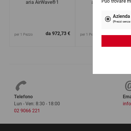
aria AirWave®1
aria AirWave®2
da
972,73 €
da
2.663,9
per 1 Pezzo
per 1 Pezzo
Telefono
Ema
Lun - Ven: 8:30 - 18:00
inf
02 9066 221