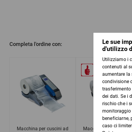
Completa l'ordine con:
Macchina per cuscini ad
Macchina per cuscini 