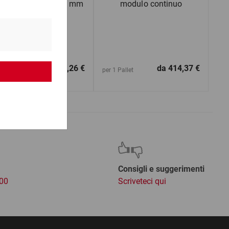
rtone da 600 a 799 mm
modulo continuo
(lu)
da
1,26 €
da
414,37 €
1 Pezzo
per 1 Pallet
Consigli e suggerimenti
:00
Scriveteci qui