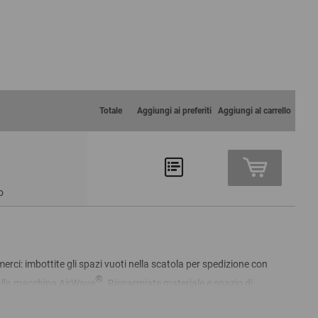
Totale
Aggiungi ai preferiti
Aggiungi al carrello
o
merci: imbottite gli spazi vuoti nella scatola per spedizione con
®
dalla macchina AirWave
. Risparmiate materiale e spazio di
 secondo le necessità nell’area di imballo. I vostri prodotti
à facilmente smaltire l’imbottitura attraverso il compost domestico o