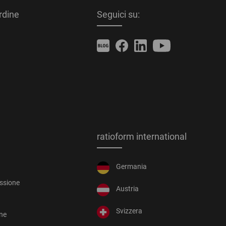
ordine
Seguici su:
ratioform international
Germania
essione
Austria
Svizzera
one