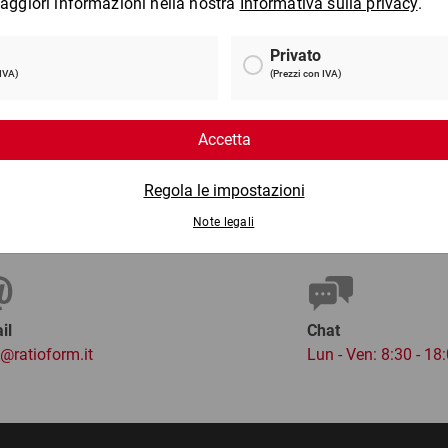
1,25 kg
ca
8 €
da
14,89 €
per 1 Cartone
per 
il
Chat
o@ratioform.it
Lun - Ven: 8:30 - 18