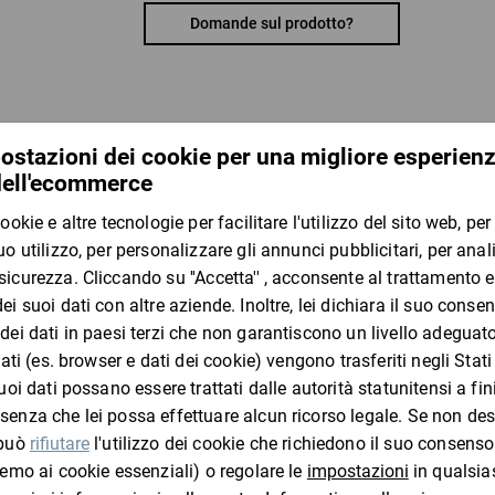
il bidone dei rifiuti organici. Questo perché la pellic
Domande sul prodotto?
fecola di patate. Il materiale possiede i marchi di 
Vantaggi:
biodegradabile con marchio “OK Compost HOM
salvaspazio in rotolo
I clienti che hanno visto questo
produzione di cuscini ad aria orientata al bisogn
separazione agevole grazie alla perforazione
per imbottire, riempire spazi vuoti e assicurare i 
Materiale:
pellicola bio a base di fecola di patate, 20 µ
ratioform terra – Imballaggi al massimo della sost
ad
Paglia di carta SizzlePak,