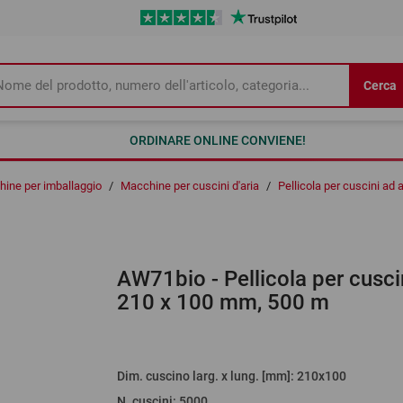
Cerca
ORDINARE ONLINE CONVIENE!
ine per imballaggio
/
Macchine per cuscini d'aria
/
Pellicola per cuscini ad 
AW71bio
- Pellicola per cusci
210 x 100 mm, 500 m
Dim. cuscino larg. x lung. [mm]
: 210x100
N. cuscini
:
5000