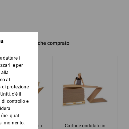
ola a bolle bio è realizzata con un materiale termoplastico a base di
sostenibilità „Ok Compost Home“ e „Keimling“.
E”
 prodotto hanno anche comprato
o
prodotti
enibilità.
Scatole americane in
Cartone ondulato in