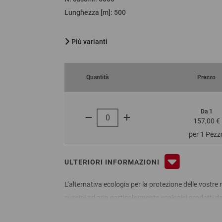
Lunghezza [m]
:
500
Più varianti
Quantità
Prezzo
Da 1
157,00 €
per 1 Pezz
ULTERIORI INFORMAZIONI
L’alternativa ecologia per la protezione delle vostre 
cuscini ad aria particolarmente ecologici prodotti 
stoccaggio perché l’imbottitura può essere realizzata
arriveranno così in modo sicuro al cliente, che potr