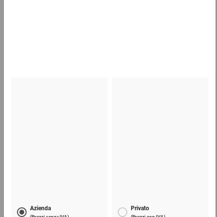
Scatole americane in cartone da 800 mm (lu)
1,74 €
per 1 Pezzo
Sacchetti a bolle d'aria premium con chiusura
adesiva