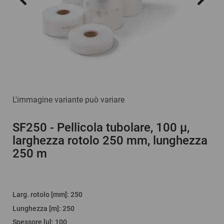
L'immagine variante può variare
SF250
- Pellicola tubolare, 100 µ,
larghezza rotolo 250 mm, lunghezza
250 m
Larg. rotolo [mm]
:
250
Lunghezza [m]
:
250
Spessore [µ]
:
100