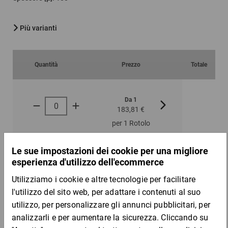
Più varianti
Quantità
Prezzo
Totale
Da 1
Da 3
183,81 €
151,53 €
per 1 Rotolo
Campione
DESCRIZIONE DEL PRODOTTO
Ideali per oggetti da imballare di diverse lunghezze.