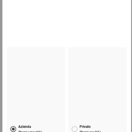
Scatole americane in cartone da 800 mm (lu)
1,74 €
per 1 Pezzo
Sacchetti a bolle d'aria premium con chiusura
adesiva