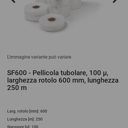
L'immagine variante può variare
SF600
- Pellicola tubolare, 100 µ,
larghezza rotolo 600 mm, lunghezza
250 m
Larg. rotolo [mm]
:
600
Lunghezza [m]
:
250
Spessore [µ]
:
100