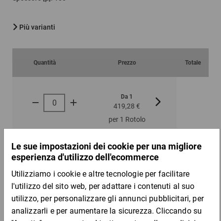
Più varianti
Quantità
Prezzo
Totale
Da 1
Da 3
419,28 €
345,56 €
per 1 Rotolo
Campione
DESCRIZIONE DEL PRODOTTO
Ideali per oggetti da imballare di diverse lunghezze.