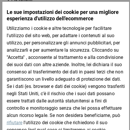
Quantità
Prezzo
Totale
Da 5000
28,59 €
per 5000 Pezzo
Campione
DESCRIZIONE DEL PRODOTTO
Per pinzare o fissare con chiodi materiali sottili come carta,
cartone, pellicola o tessuti su legno. La versione da 10 mm,
usata con la sparapunti, è adatta anche per sigillare casse di
legno.