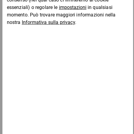
Vantaggi:
insensibili alle variazioni di temperatura e agli agenti
atmosferici
I clienti che hanno visto questo prodotto hanno
anche comprato
Materiale di riempimento sfuso flo-pak® verde