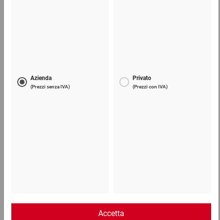
Telefono
Lun - Ven: 8:30 - 18:00
02 9066 221
Email
info@ratioform.it
Chat