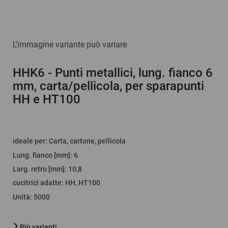
L'immagine variante può variare
HHK6
- Punti metallici, lung. fianco 6
mm, carta/pellicola, per sparapunti
HH e HT100
ideale per
:
Carta, cartone, pellicola
Lung. fianco [mm]
:
6
Larg. retro [mm]
:
10,8
cucitrici adatte
:
HH, HT100
Unità
:
5000
Più varianti