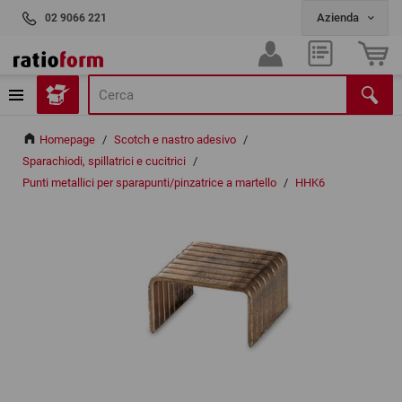
02 9066 221
Homepage
/
Scotch e nastro adesivo
/
Sparachiodi, spillatrici e cucitrici
/
Punti metallici per sparapunti/pinzatrice a martello
/
HHK6