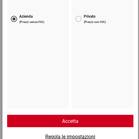
Cartone ondulato in modulo continuo
414,37 €
per 1 Pallet
Telefono
Lun - Ven: 8:30 - 18:00
02 9066 221