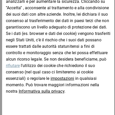
adatta per la reggiatura manuale e apparecchi manuali
Da 1
Da 4
Da 8
PETG
193,81 €
193,81 €
174,43 €
155,05
W2
Materiale:
per 1 Pezzo
PET
Aggiungi al carrello
Completa l'ordine con: