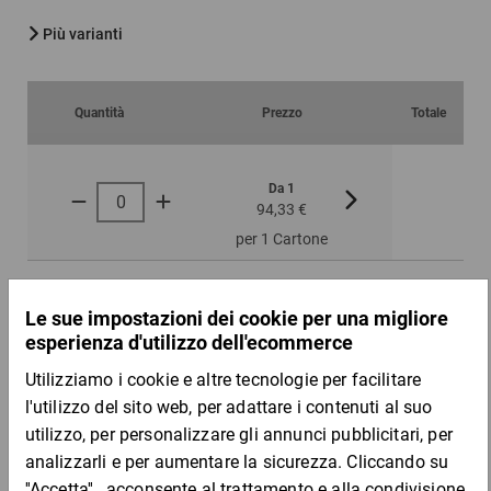
Più varianti
Quantità
Prezzo
Totale
Da 1
Da 3
94,33 €
83,95 €
per 1 Cartone
Campione
DESCRIZIONE DEL PRODOTTO
I sacchetti a bolle d’aria spessi tre strati proteggono in modo
eccellente i prodotti sensibili. Grazie alle strisce autoadesive