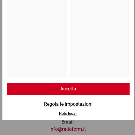
414,37 €
per 1 Pallet
Telefono
Lun - Ven: 8:30 - 18:00
02 9066 221
Email
info@ratioform.it