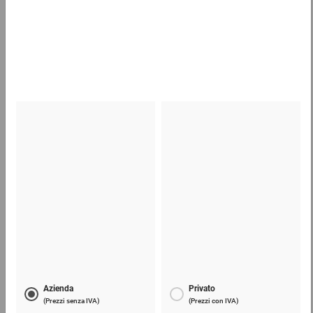
(lu)
1,26 €
per 1 Pezzo
Cartone ondulato in modulo continuo