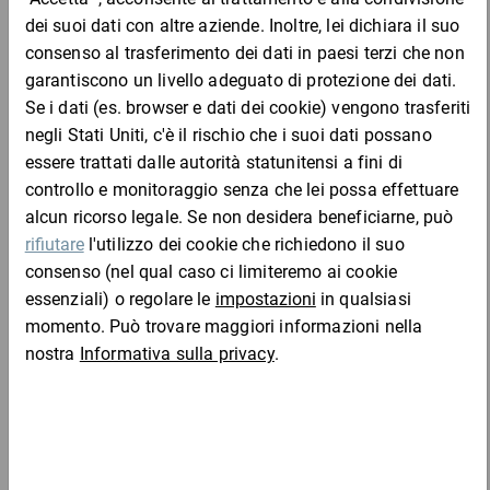
possono essere chiusi in un batter d’occhio. Le superfici sono
protette al meglio da graffi, umidità e polvere. Il colore del
sacchetto può variare a causa del processo di riciclaggio.
Vantaggi:
Completa l'ordine con:
per merci che necessitano di particolare protezione
semplici da maneggiare grazie alla chiusura autoadesiva
realizzati al 50% con PE riciclato
Materiale:
pellicola in LDPE a 3 strati con spessore 80 µ
altezza bolle 4 mm, diametro bolle 10 mm
Scatole americane in carta erba terra