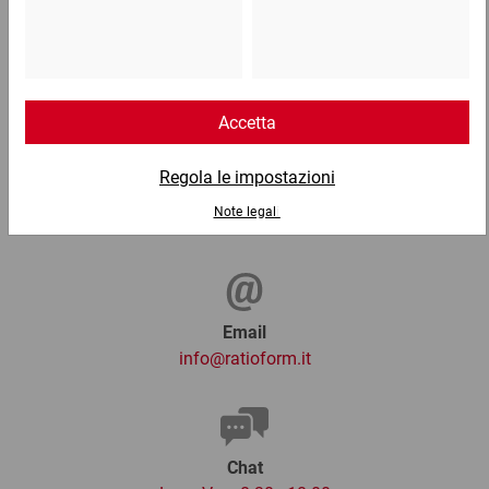
Telefono
Lun - Ven: 8:30 - 18:00
02 9066 221
Email
info@ratioform.it
Chat