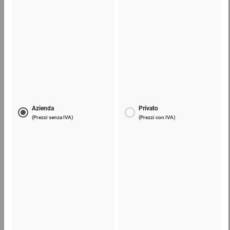
0,34 €
per 1 Pezzo
Scatole americane quadrate
0,42 €
per 1 Pezzo