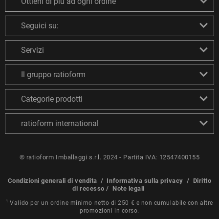
Ottieni di più ad ogni ordine
Seguici su:
Servizi
Il gruppo ratioform
Categorie prodotti
ratioform international
© ratioform Imballaggi s.r.l. 2024 - Partita IVA: 12547400155
Condizioni generali di vendita
/
Informativa sulla privacy
/
Diritto
di recesso
/
Note legali
1
Valido per un ordine minimo netto di 250 € e non cumulabile con altre
promozioni in corso.