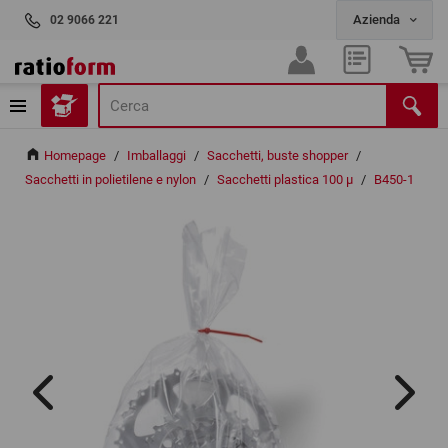
02 9066 221
Homepage
/
Imballaggi
/
Sacchetti, buste shopper
/
Sacchetti in polietilene e nylon
/
Sacchetti plastica 100 µ
/
B450-1