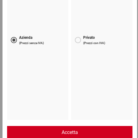
1,42 €
per 1 Pezzo
Telefono
Lun - Ven: 8:30 - 18:00
02 9066 221
Email