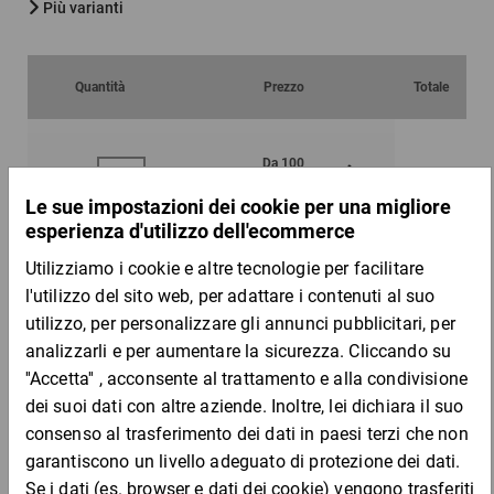
Più varianti
Quantità
Prezzo
Totale
Da 100
Da 500
91,37 €
82,67 €
per 100 Pezzo
Campione
DESCRIZIONE DEL PRODOTTO
Provali subito, ordina ora!