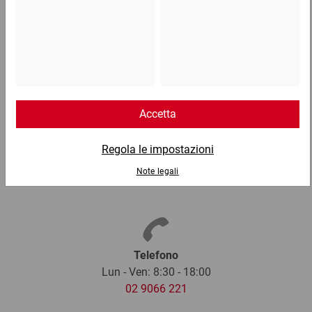
Scatole americane quadrate
0,42 €
per 1 Pezzo
Telefono
Lun - Ven: 8:30 - 18:00
02 9066 221