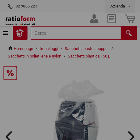
02 9066 221
Homepage
/
Imballaggi
/
Sacchetti, buste shopper
/
Sacchetti in polietilene e nylon
/
Sacchetti plastica 150 µ