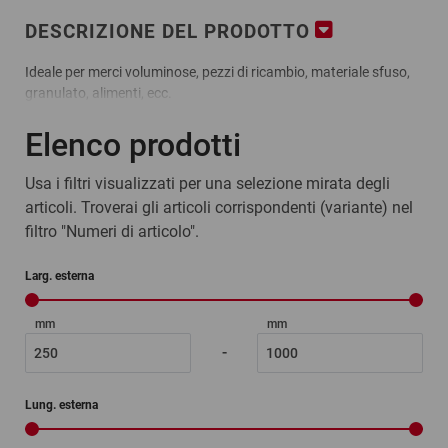
DESCRIZIONE DEL PRODOTTO
Ideale per merci voluminose, pezzi di ricambio, materiale sfuso,
granulato, alimenti, ecc.
Elenco prodotti
Vantaggi:
estremamente robusto: per prodotti con angoli appuntiti
Usa i filtri visualizzati per una selezione mirata degli
resistente e antistrappo
articoli. Troverai gli articoli corrispondenti (variante) nel
servizio speciale: su richiesta consegniamo i sacchetti anche
filtro "Numeri di articolo".
con la vostra stampa personalizzata – chiamateci!
Materiale:
Larg. esterna
LDPE a 150 µ
mm
mm
-
Lung. esterna