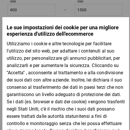
mm
mm
-
Spessore
: 150
Codice prodotto
: Si prega di selezionare
Codice
Aggiungi al
Quantità
Prezzo
Totale
prodotto
carrello
Da 100
Da 500
Da 10
B250-2
46,27 €
46,27 €
42,63 €
39,76
Campione
per 100 Pezzo