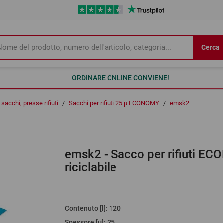
Cerca
ORDINARE ONLINE CONVIENE!
sacchi, presse rifiuti
/
Sacchi per rifiuti 25 µ ECONOMY
/
emsk2
emsk2
- Sacco per rifiuti EC
riciclabile
Contenuto [l]
:
120
Spessore [µ]
:
25