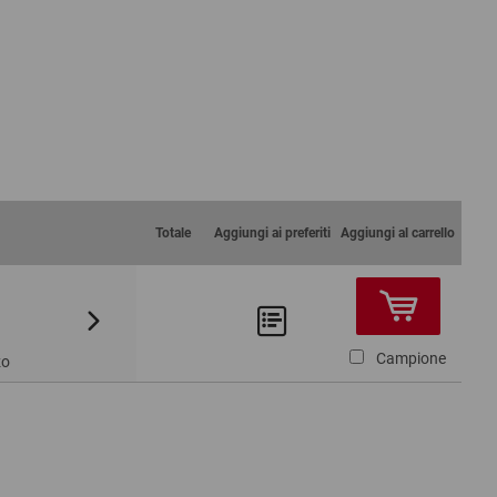
Totale
Aggiungi ai preferiti
Aggiungi al carrello
Da 1250
Da 2500
6,91 €
6,53 €
Campione
zo