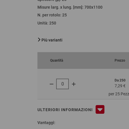
Misure larg. x lung. [mm]
: 700x1100
N. per rotolo
:
25
Unità
:
250
Più varianti
Quantità
Prezzo
Da 250
7,29 €
per 25 Pez
ULTERIORI INFORMAZIONI
Vantaggi: