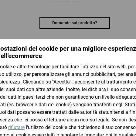
resistenti agli strappi
riciclabili
Materiale:
Domande sul prodotto?
100% rigenerato da rifiuti post-consumo, spesso
ratioform economy – La miglior qualità al miglior 
I clienti che hanno visto questo