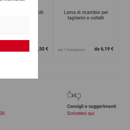
esalettere e pesacolli
Lama di ricambio per
taglierini e coltelli
da
160,50 €
da
6,19 €
1 Pezzo
per 1 Confezione
Consigli e suggerimenti
:00
Scriveteci qui