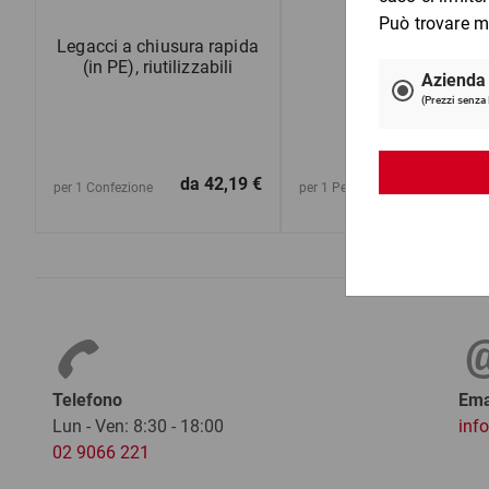
Legacci a chiusura rapida
Porta sacchi
(in PE), riutilizzabili
da
42,19 €
da
169,0
per 1 Confezione
per 1 Pezzo
Telefono
Ema
Lun - Ven: 8:30 - 18:00
inf
02 9066 221