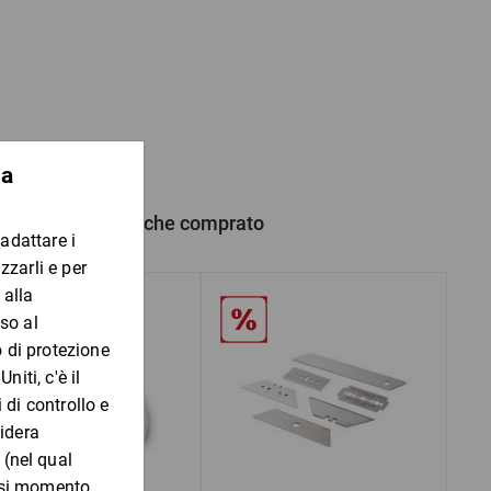
re: 25 µ
prezzo!
 prodotto hanno anche comprato