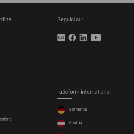
ordine
Seguici su:
ratioform international
Germania
essione
Austria