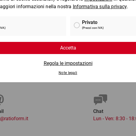
Taglierino per cartone 2 in
P
1
7 €
da
8,77 €
per 1 Confezione
per 
il
Chat
o@ratioform.it
Lun - Ven: 8:30 - 18