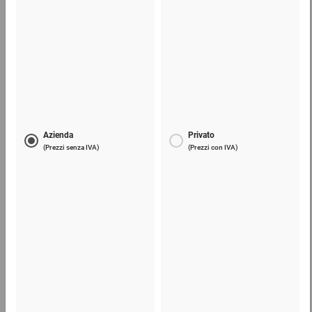
Lama di ricambio per taglierini e coltelli
6,19 €
per 1 Confezione