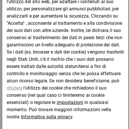
Alt. esterna
mm
mm
-
Contenuto
: Si prega di selezionare
Spessore
: Si prega di selezionare
Codice prodotto
: Si prega di selezionare
Codice
Aggiungi al
Quantità
Prezzo
Totale
prodotto
carrello