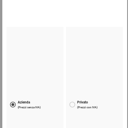
76,86 €
per 100 Pezzo
Taglierino per cartone
4,34 €
per 1 Pezzo