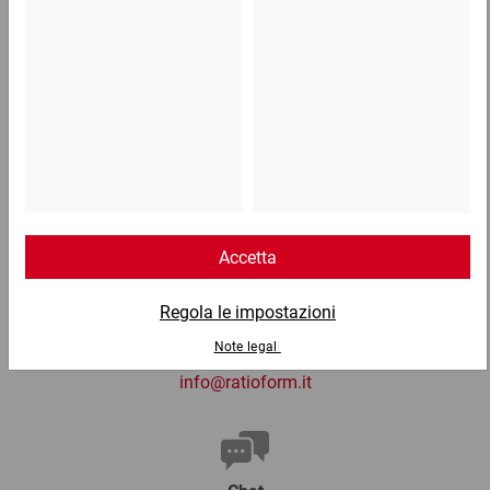
Telefono
Lun - Ven: 8:30 - 18:00
02 9066 221
Email
info@ratioform.it