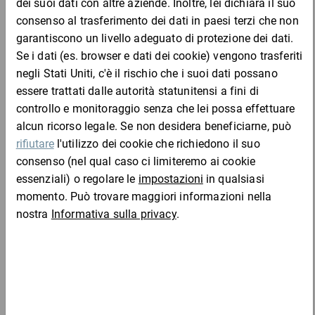
tasso di errore ridotto grazie al montaggio semplice
pronta per la spedizione in sole cinque mosse
spedizione in formato piatto, salvaspazio
Da 20
Da 60
Da 10
apertura e chiusura semplici
R6B
48,80 €
2,44 €
2,38 €
2,27 
riciclabile e con certificazione RESY
Campione
per 1 Pezzo
Materiale:
cartone a onda singola in blu, colore interno: marrone
Da 20
Da 60
Da 10
ratioform flow – L’acceleratore di efficienza del processo di
R1B
37,40 €
1,87 €
1,81 €
1,71 
imballaggio.
Campione
per 1 Pezzo
Aggiungi al carrello
Chi ha acquistato questo articolo ha acquistato