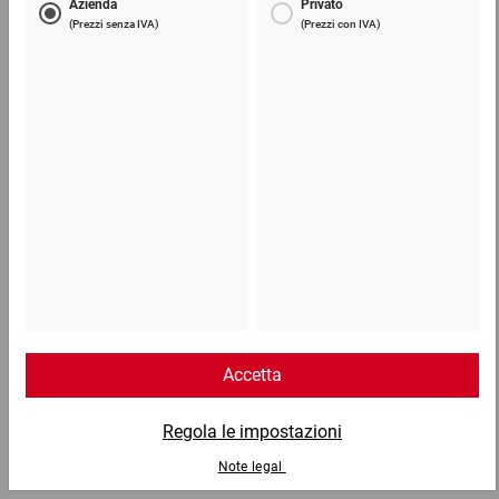
(lu)
0,60 €
per 1 Pezzo
Telefono
Lun - Ven: 8:30 - 18:00
02 9066 221