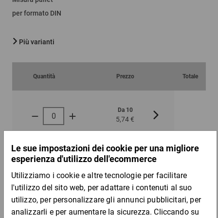
per formato DIN
Più varianti
Quantità
Prezzo
Totale
Da 10
Da 100
5,74 €
5,57 €
per 1 Pezzo
DESCRIZIONE DEL PRODOTTO