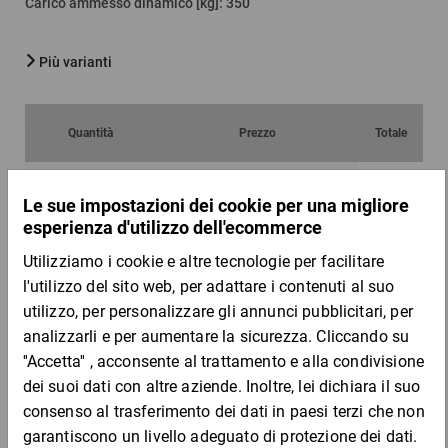
Carico ammesso dinamico [kg]
:
350
Più varianti
Quantità
Prezzo
Totale
Da 1
Da 3
118,58 €
114,00 €
per 1 Pezzo
DESCRIZIONE DEL PRODOTTO