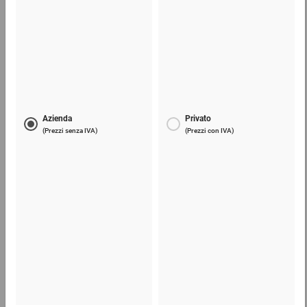
Materiale di riempimento sfuso flo-pak® verde
18,07 €
per 1 Sacco
Telefono
Lun - Ven: 8:30 - 18:00
02 9066 221