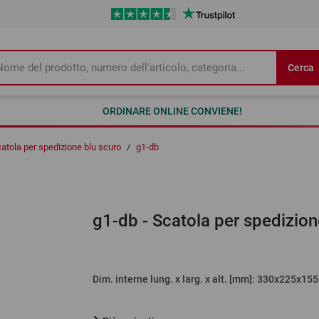
Cerca
ORDINARE ONLINE CONVIENE!
atola per spedizione blu scuro
/
g1-db
g1-db
- Scatola per spedizion
Dim. interne lung. x larg. x alt. [mm]
: 330x225x155