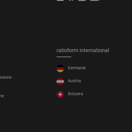
ratioform international
Germania
essione
Austria
Svizzera
one