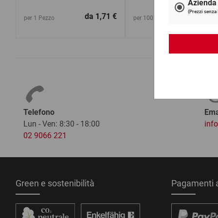
da
1,71 €
da
76,8
per 1 Pezzo
per 100 Pezzo
Telefono
Ema
Lun - Ven: 8:30 - 18:00
inf
02 9066 221
Green e sostenibilità
Pagamenti a