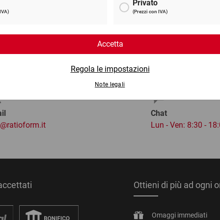
6 €
da
4,34 €
per 1 Pezzo
il
Chat
o@ratioform.it
Lun - Ven: 8:30 - 18
ccettati
Ottieni di più ad ogni 
Omaggi immediati