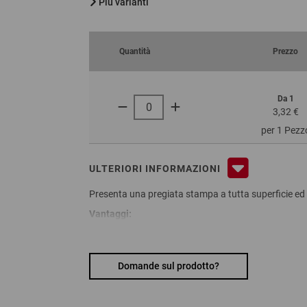
Più varianti
Quantità
Prezzo
Da 1
3,32 €
per 1 Pezz
ULTERIORI INFORMAZIONI
Presenta una pregiata stampa a tutta superficie ed è 
Vantaggi:
conformazione e riempimento rapidi
versatilità
l''onda bassa B consente di risparmiare spazio d
Domande sul prodotto?
Materiale:
cartone a onda singola