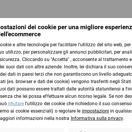
che comprato
 in
Taglierino per cartone