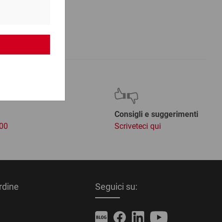
Consigli e suggerimenti
:00
Scriveteci qui
ordine
Seguici su: