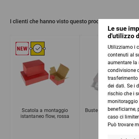
I clienti che hanno visto questo prodotto hanno an
Scatola a montaggio
Buste ratioMedia per CD
istantaneo flow, rossa
cartoncino