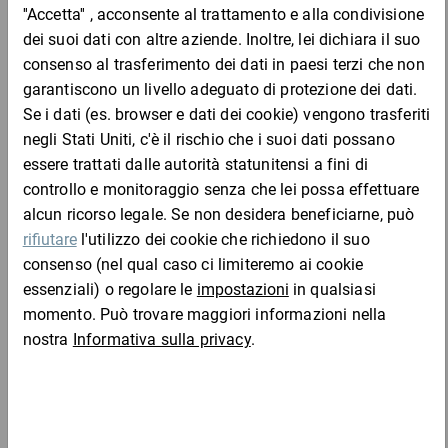
DESCRIZIONE DEL PRODOTTO
I cartoni o le scatole avana sono imballi sicuri per merci di peso
medio come accessori sportivi e per il tempo libero, piccoli
dispositivi elettrici, ecc. I nostri cartoni recano il simbolo RESY,
ovvero soddisfano tutti i requisiti che ne garantiscono la
riciclabilità.
Vantaggi:
qualità costante
Completa l'ordine con:
diritto di restituzione di 365 giorni
oltre 900 misure disponibili nell’assortimento standard
su richiesta disponibili con stampe e in formati speciali,
chiamaci!
Materiale
:
Cartone a onda singola/doppia