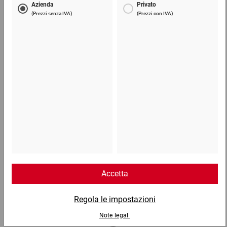
Carta velina colorata
65,96 €
per 1 Confezione
Telefono
Lun - Ven: 8:30 - 18:00
02 9066 221