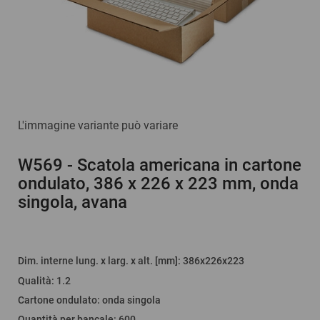
L'immagine variante può variare
W569
- Scatola americana in cartone
ondulato, 386 x 226 x 223 mm, onda
singola, avana
Dim. interne lung. x larg. x alt. [mm]
: 386x226x223
Qualità
:
1.2
Cartone ondulato
:
onda singola
Quantità per bancale
:
600