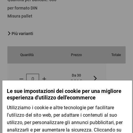
per formato DIN
Misura pallet
Più varianti
Quantità
Prezzo
Totale
Da 30
Da 100
3,34 €
3,13 €
per 1 Pezzo
Campione