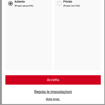
Scatole di cartone flow con chiusura autoadesiva
2,00 €
per 1 Pezzo
Telefono
Lun - Ven: 8:30 - 18:00
02 9066 221