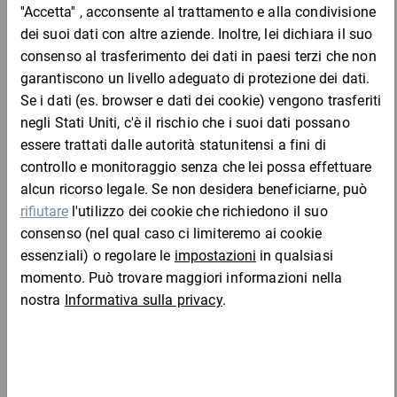
DESCRIZIONE DEL PRODOTTO
Scopri la struttura intelligente di questa scatola automontante:
allontanando i lati, la scatola fornita in formato piatto si monta
praticamente da sola in pochi istanti. Dieci diverse fustellature
rendono possibile numerose applicazioni per merci leggere o di
peso medio. Questo permette un risparmio sull’impiego di
scatole di dimensioni poco frequenti, materiale di riempimento e
spazio di stoccaggio.
Completa l'ordine con:
I vostri vantaggi:
montaggio in meno di 6 secondi
risparmio di tempo maggiore del 50% rispetto alle scatole
americane in cartone ondulato FEFCO 0201 tradizionali
tasso di errore ridotto grazie alla conformazione
automontante
nessuna sigillatura del fondo necessaria
impiego versatile grazie alla fustellatura fino a 10 volte
fa risparmiare spazio di stoccaggio e materiale di
riempimento