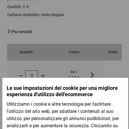
Qualità
:
2.4
Cartone ondulato
:
onda doppia
Più varianti
Quantità
Prezzo
Totale
Da 1
Da 10
3,98 €
3,58 €
per 1 Pezzo
Campione