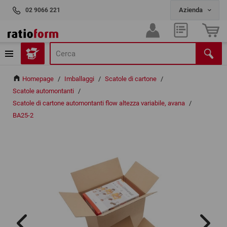
02 9066 221
Homepage
/
Imballaggi
/
Scatole di cartone
/
Scatole automontanti
/
Scatole di cartone automontanti flow altezza variabile, avana
/
BA25-2
AB
CO
Us
incorpo
può racc
di utili