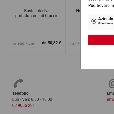
Buste adesive
Nastro adesivo PVC
portadocumenti Classic
da
50,82 €
da
2,3
per 1000 Pezzo
per 1 Pezzo
Telefono
Ema
Lun - Ven: 8:30 - 18:00
inf
02 9066 221