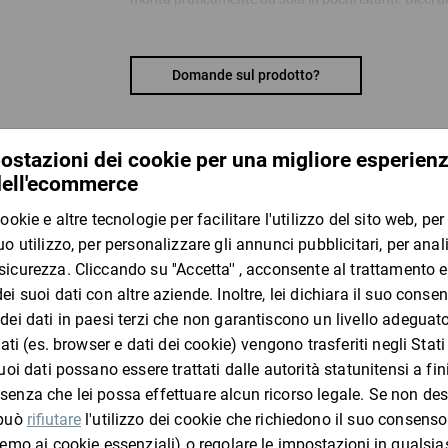
merci leggere o di peso medio. Questo permette un ri
materiale di riempimento e spazio di stoccaggio.
Domande sul prodotto?
I vostri vantaggi:
montaggio in meno di 6 secondi
risparmio di tempo maggiore del 50% rispetto al
tasso di errore ridotto grazie alla conformazio
nessuna sigillatura del fondo necessaria
I clienti che hanno visto questo
impiego versatile grazie alla fustellatura fino a 1
fa risparmiare spazio di stoccaggio e materiale 
spedizione in formato piatto, risparmia spazio
riciclabile e con certificazione RESY
cod. art. BA40, BA40, BA52 e BA58 con fondo a
codici articolo BA65, BA69, BA70 perfetti per l''uti
Materiale:
cartone a onda singola/doppia
ratioform flow – L’acceleratore di efficienza del p