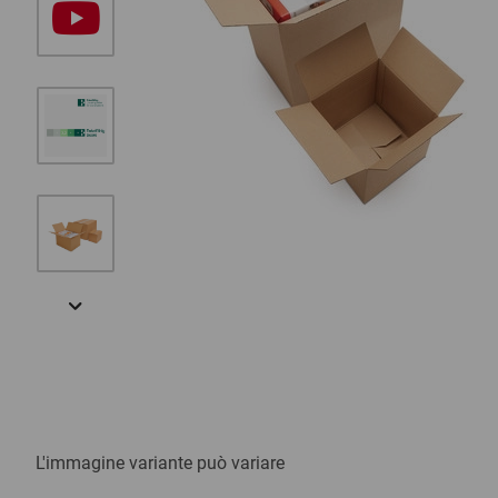
Usiamo un servizio di terze parti per incorp
contenuti video. Questo servizio può raccog
dati sulle sue attività. Accetta di utilizzare il s
per visualizzare questo video.
Accettare
L'immagine variante può variare