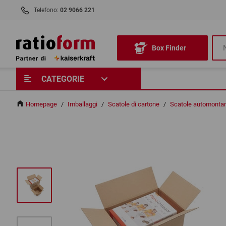
Telefono:
02 9066 221
Box Finder
CATEGORIE
Homepage
/
Imballaggi
/
Scatole di cartone
/
Scatole automontan
ABBIAMO BISOGNO DEL TU
CONSENSO PER CARICARE I
SERVIZIO YOUTUBE!