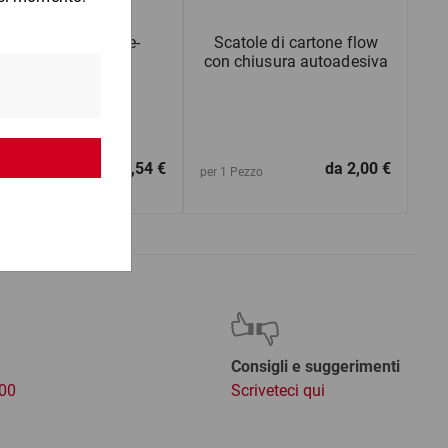
Busta spedizione e-
Scatole di cartone flow
commerce flow
con chiusura autoadesiva
da
0,54 €
da
2,00 €
1 Pezzo
per 1 Pezzo
Consigli e suggerimenti
:00
Scriveteci qui