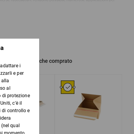
sparmio sull’impiego di scatole di dimensioni poco frequenti,
le scatole americane in cartone ondulato FEFCO 0201 tradizionali
ne automontante
 prodotto hanno anche comprato
0 volte
di riempimento
 sovrapposizione completa
lizzo sui pallet
rocesso di imballaggio.