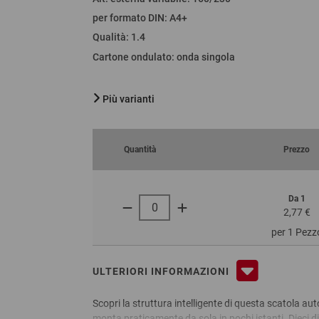
per formato DIN
:
A4+
orare
Qualità
:
1.4
liere
Cartone ondulato
:
onda singola
ervizio
Più varianti
Quantità
Prezzo
Da 1
2,77 €
per 1 Pezz
ULTERIORI INFORMAZIONI
Scopri la struttura intelligente di questa scatola aut
monta praticamente da sola in pochi istanti. Dieci d