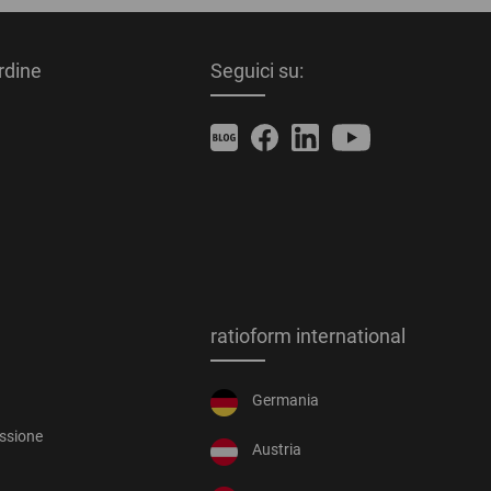
ordine
Seguici su:
ratioform international
Germania
essione
Austria