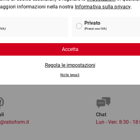
Scatole di cartone flow a
montaggio istantaneo
3 €
da
0,43 €
per 1 Pezzo
per 
il
Chat
o@ratioform.it
Lun - Ven: 8:30 - 18