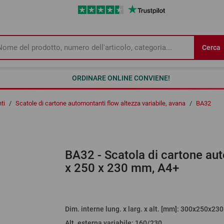
Cerca
ORDINARE ONLINE CONVIENE!
ti
/
Scatole di cartone automontanti flow altezza variabile, avana
/
BA32
BA32
- Scatola di cartone aut
x 250 x 230 mm, A4+
O
L
Dim. interne lung. x larg. x alt. [mm]
: 300x250x230
Alt. esterna variabile
:
160/230