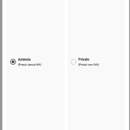
Regge rinforzate con fili di tessuto
88,93 €
per 1 Pezzo
Telefono
Lun - Ven: 8:30 - 18:00