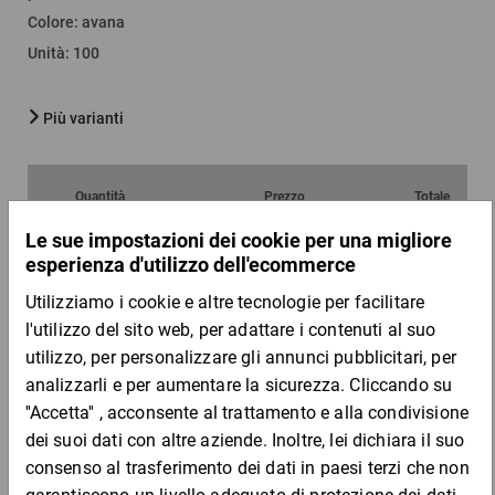
Colore
:
avana
Unità
:
100
Più varianti
Quantità
Prezzo
Totale
Da 1
Da 50
3,47 €
2,57 €
per 1 Pezzo
Campione