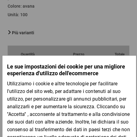
Colore
:
avana
Unità
:
100
Più varianti
Quantità
Prezzo
Totale
Da 1
Da 50
4,32 €
4,14 €
per 1 Pezzo
Campione