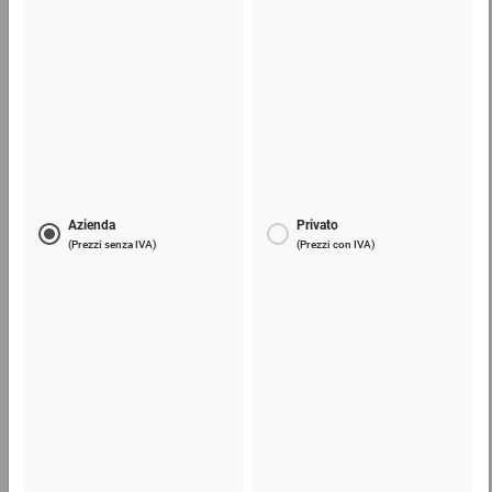
Regge rinforzate con fili di tessuto
88,93 €
per 1 Pezzo
Telefono
Lun - Ven: 8:30 - 18:00