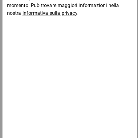
Da 10
Da 50
Da 20
HP1
24,50 €
2,45 €
2,07 €
1,79 
Campione
per 1 Pezzo
Da 10
Da 50
Da 20
HP2
29,30 €
2,93 €
2,48 €
2,17 
Campione
per 1 Pezzo
Da 10
Da 50
Da 20
HP5
44,10 €
4,41 €
3,71 €
3,25 
Campione
per 1 Pezzo
Da 10
Da 50
Da 20
HP8
50,00 €
5,00 €
4,22 €
3,69 
Campione