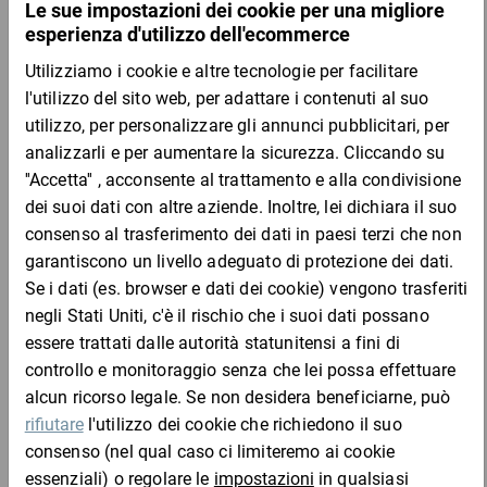
mm
mm
-
Alt. interna
mm
mm
-
per formato DIN
: Si prega di selezionare
Colore
: avana
Codice prodotto
: Si prega di selezionare
Codice
Aggiungi al
Quantità
Prezzo
Totale
prodotto
carrello