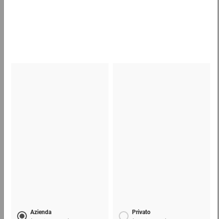
Scatole americane in cartone da 600 a 799 mm
(lu)
1,26 €
per 1 Pezzo