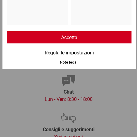
Telefono
Lun - Ven: 8:30 - 18:00
02 9066 221
Email
info@ratioform.it
Chat
Lun - Ven: 8:30 - 18:00
Consigli e suggerimenti
Scriveteci qui