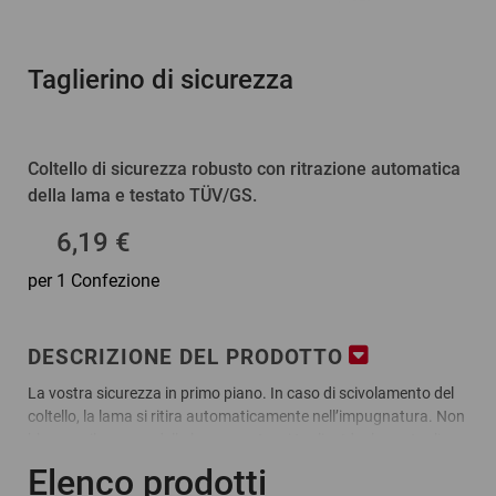
Taglierino di sicurezza
Coltello di sicurezza robusto con ritrazione automatica
della lama e testato TÜV/GS.
6,19 €
per 1 Confezione
DESCRIZIONE DEL PRODOTTO
La vostra sicurezza in primo piano. In caso di scivolamento del
coltello, la lama si ritira automaticamente nell’impugnatura. Non
bloccare il cursore della lama mentre si taglia. Ideale per tagliare
in modo forte e sicuro svariati materiali.
Elenco prodotti
Vantaggi: