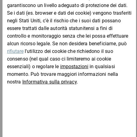
Da 1
Da 5
SMS3E
6,60 €
6,60 €
6,19 €
per 1 Confezione
Aggiungi al carrello
Chi ha acquistato questo articolo ha acquistato
anche