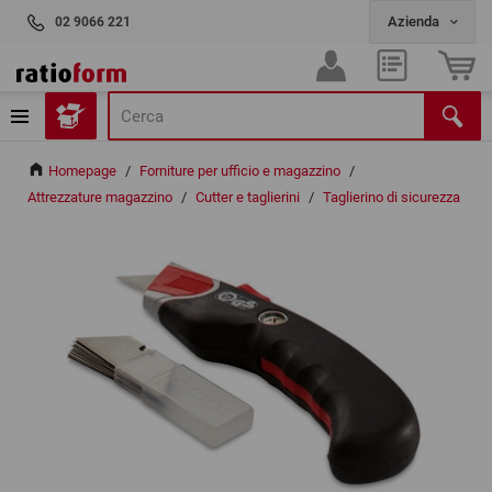
02 9066 221
Homepage
/
Forniture per ufficio e magazzino
/
Attrezzature magazzino
/
Cutter e taglierini
/
Taglierino di sicurezza