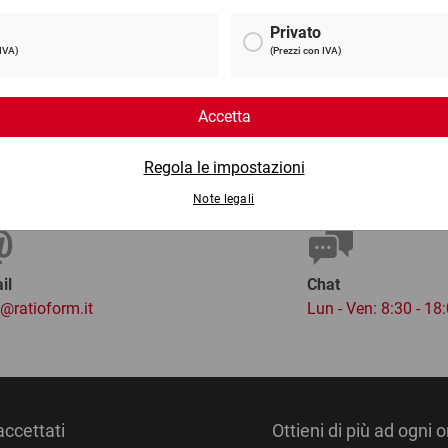
da
8,77 €
per 1 Confezione
per 
il
Chat
o@ratioform.it
Lun - Ven: 8:30 - 18
ccettati
Ottieni di più ad ogni 