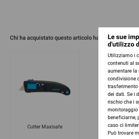
Chi ha acquistato questo articolo ha acquistato anc
Cutter Maxisafe