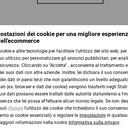
antistrappo e resistente
lavabile
disponibile in tre formati
Materiale:
nylon
he
I clienti che hanno visto questo
Taglierino per cartone 2 in
P
1