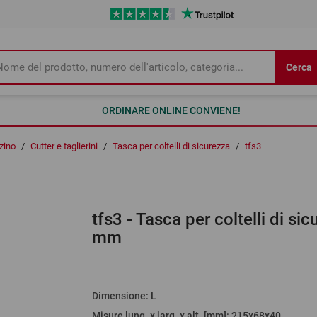
Cerca
ORDINARE ONLINE CONVIENE!
zino
/
Cutter e taglierini
/
Tasca per coltelli di sicurezza
/
tfs3
tfs3
- Tasca per coltelli di s
mm
Dimensione
:
L
Misure lung. x larg. x alt. [mm]
: 215x68x40