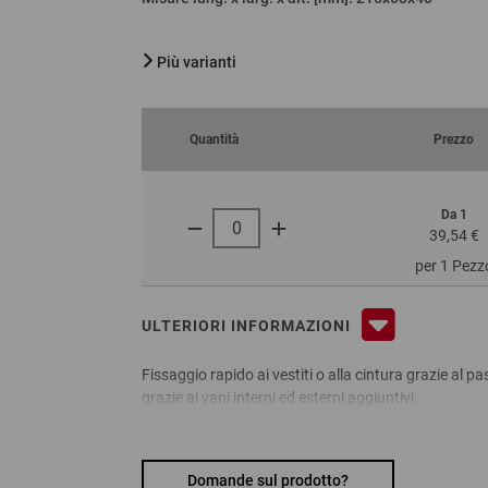
Più varianti
Quantità
Prezzo
Da 1
39,54 €
per 1 Pezz
ULTERIORI INFORMAZIONI
Fissaggio rapido ai vestiti o alla cintura grazie al 
grazie ai vani interni ed esterni aggiuntivi.
Vantaggi:
Domande sul prodotto?