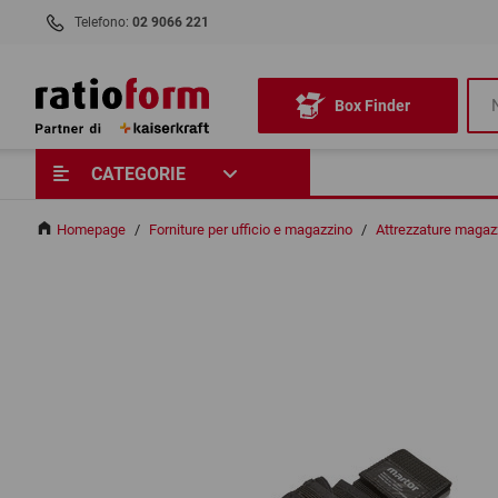
Telefono:
02 9066 221
Box Finder
CATEGORIE
Homepage
/
Forniture per ufficio e magazzino
/
Attrezzature magaz