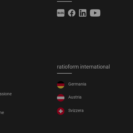
ratioform international
Germania
essione
Austria
Svizzera
one