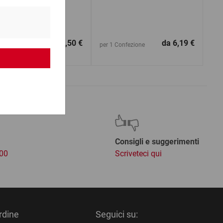
da
160,50 €
da
6,19 €
1 Pezzo
per 1 Confezione
Consigli e suggerimenti
:00
Scriveteci qui
ordine
Seguici su: