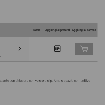
Totale
Aggiungi ai preferiti
Aggiungi al carrello
Da 5
37,76 €
o
passante con chiusura con velcro o clip. Ampio spazio contenitivo