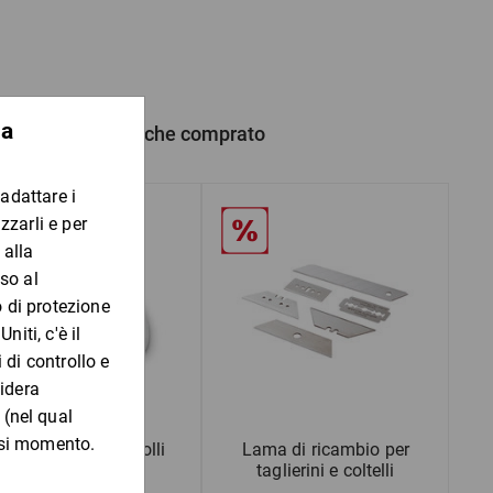
 prodotto hanno anche comprato
esalettere e pesacolli
Lama di ricambio per
taglierini e coltelli