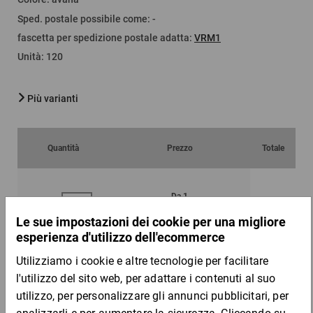
Sped. postale possibile come
:
-
fascetta per spedizione postale adatta
:
VRM1
Unità
:
120
Più varianti
Quantità
Prezzo
Totale
Da 1
Da 50
1,98 €
1,88 €
per 1 Pezzo
Campione