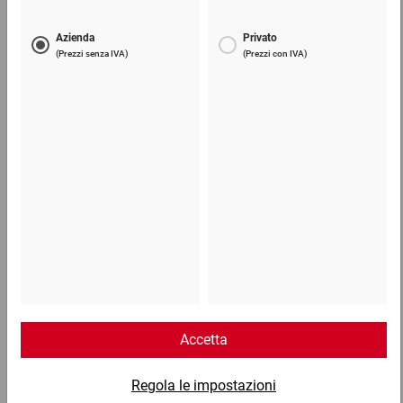
Scatole americane in cartone ECONOMY da 800
mm (lu)
3,68 €
per 1 Pezzo
Telefono
Lun - Ven: 8:30 - 18:00
02 9066 221