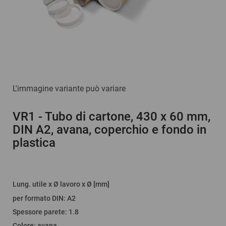
L'immagine variante può variare
VR1
- Tubo di cartone, 430 x 60 mm,
DIN A2, avana, coperchio e fondo in
plastica
Lung. utile x Ø lavoro x Ø [mm]
per formato DIN
:
A2
Spessore parete
:
1.8
Colore
:
avana