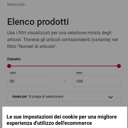
Materiale:
LDPE
Elenco prodotti
Usa i filtri visualizzati per una selezione mirata degli
articoli. Troverai gli articoli corrispondenti (variante) nel
filtro "Numeri di articolo".
Diametro
mm
mm
-
ideale per
: Si prega di selezionare
Codice prodotto
: Si prega di selezionare