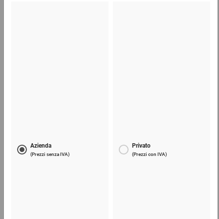
Tubi di cartone ECONOMY
0,52 €
per 1 Pezzo
Scatole per bottiglie in polistirolo