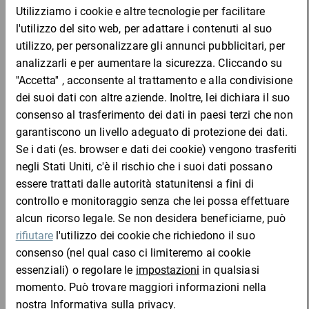
Codice
Aggiungi al
Quantità
Prezzo
Totale
prodotto
carrello
Da 1
VRD5
3,86 €
3,86 €
Campione
per 1 Confezione
Da 1
VRD6
7,56 €
7,56 €
Campione
per 1 Confezione
Da 1
VRD10
7,85 €
7,85 €
Campione
per 1 Confezione