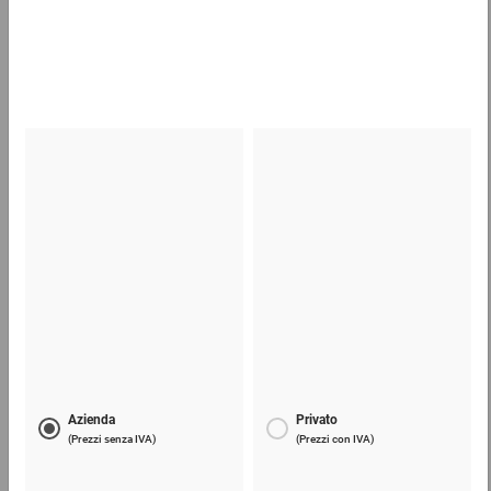
0,52 €
per 1 Pezzo
Scatole per bottiglie in polistirolo