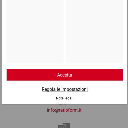
0,52 €
per 1 Pezzo
Telefono
Lun - Ven: 8:30 - 18:00
02 9066 221
Email
info@ratioform.it