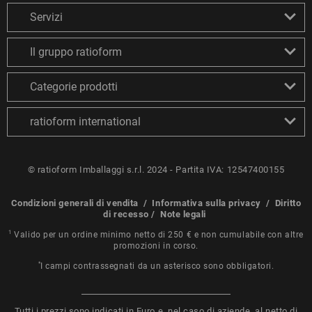
Servizi
Il gruppo ratioform
Categorie prodotti
ratioform international
© ratioform Imballaggi s.r.l. 2024 - Partita IVA: 12547400155
Condizioni generali di vendita
/
Informativa sulla privacy
/
Diritto
di recesso
/
Note legali
1
Valido per un ordine minimo netto di 250 € e non cumulabile con altre
promozioni in corso.
*
I campi contrassegnati da un asterisco sono obbligatori.
Tutti i prezzi sono indicati in Euro e, nel caso di aziende, al netto di