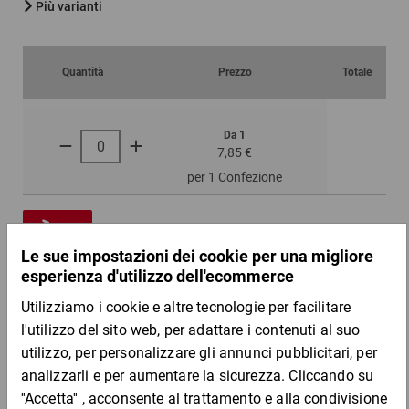
Più varianti
Quantità
Prezzo
Totale
Da 1
7,85 €
per 1 Confezione
Campione
DESCRIZIONE DEL PRODOTTO
Materiale: