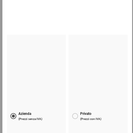
0,52 €
per 1 Pezzo
Scatole per bottiglie in polistirolo