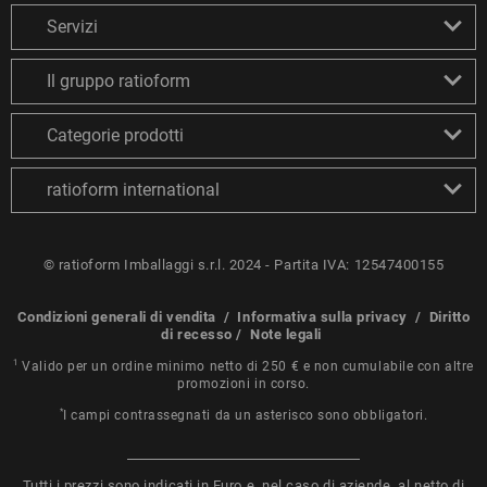
Servizi
Il gruppo ratioform
Categorie prodotti
ratioform international
© ratioform Imballaggi s.r.l. 2024 - Partita IVA: 12547400155
Condizioni generali di vendita
/
Informativa sulla privacy
/
Diritto
di recesso
/
Note legali
1
Valido per un ordine minimo netto di 250 € e non cumulabile con altre
promozioni in corso.
*
I campi contrassegnati da un asterisco sono obbligatori.
Tutti i prezzi sono indicati in Euro e, nel caso di aziende, al netto di