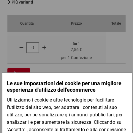
Più varianti
Quantità
Prezzo
Totale
Da 1
7,56 €
per 1 Confezione
Campione
DESCRIZIONE DEL PRODOTTO
Materiale: