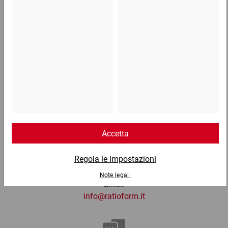
0,52 €
per 1 Pezzo
Telefono
Lun - Ven: 8:30 - 18:00
02 9066 221
Email
info@ratioform.it