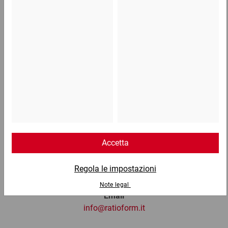
414,37 €
per 1 Pallet
Telefono
Lun - Ven: 8:30 - 18:00
02 9066 221
Email
info@ratioform.it