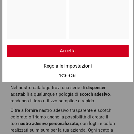
nastro adesivo in PVC
, estremamente resistente
allo strappo. La soluzione ideale se cerchi uno
scotch adesivo che si possa applicare su tutti i tipi
di scatole;
nastro adesivo in PP
per scatole di cartone medio-
leggere, più economici e silenziosi rispetto a quelli
in PVC;
nastro adesivo rinforzato con fibra di vetr
o, indicato
soprattutto per il trasporto di merci pericolose;
nastro
biadesivo
, nastro di carta e nastro in
tessuto rivestiti in polietilene;
scotch trasparente
o
nastro adesivo colorato
Nel nostro catalogo trovi una serie di
dispenser
adattabili a qualunque tipologia di
scotch adesivo
,
rendendo il loro utilizzo semplice e rapido.
Oltre a fornire nastro adesivo trasparente e scotch
colorato offriamo anche la possibilità di creare il
tuo
nastro adesivo personalizzato
, con loghi e colori
realizzati su misura per la tua azienda. Ogni scatola