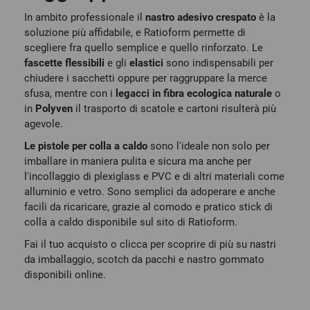
In ambito professionale il
nastro adesivo crespato
è la
soluzione più affidabile, e Ratioform permette di
scegliere fra quello semplice e quello rinforzato. Le
fascette flessibili
e gli
elastici
sono indispensabili per
chiudere i sacchetti oppure per raggruppare la merce
sfusa, mentre con i
legacci in fibra ecologica naturale
o
in
Polyven
il trasporto di scatole e cartoni risulterà più
agevole.
Le pistole per colla a caldo
sono l'ideale non solo per
imballare in maniera pulita e sicura ma anche per
l'incollaggio di plexiglass e PVC e di altri materiali come
alluminio e vetro. Sono semplici da adoperare e anche
facili da ricaricare, grazie al comodo e pratico stick di
colla a caldo disponibile sul sito di Ratioform.
Fai il tuo acquisto o clicca per scoprire di più su
nastri
da imballaggio, scotch da pacchi e nastro gommato
disponibili
online.