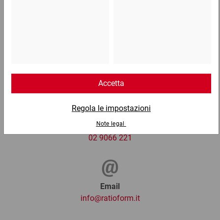
0,42 €
per 1 Pezzo
Telefono
Lun - Ven: 8:30 - 18:00
02 9066 221
Email
info@ratioform.it