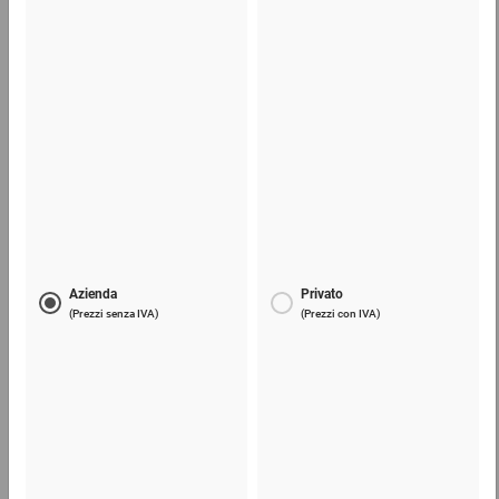
da 1,59 €
0,51 €
per 1 Pezzo
Scatole americane quadrate