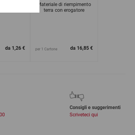
ricane in
Materiale di riempimento
0 a 799 mm
terra con erogatore
da
1,26 €
da
16,85 €
per 1 Cartone
Consigli e suggerimenti
:00
Scriveteci qui