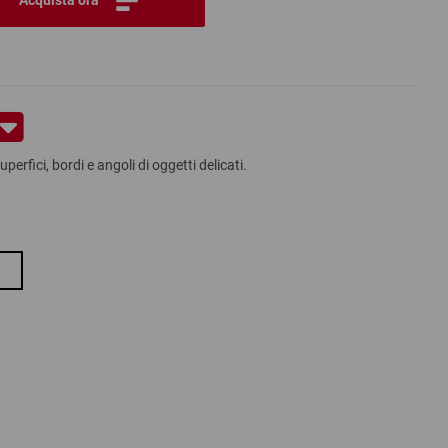
perfici, bordi e angoli di oggetti delicati.
senza strapparsi, estremamente resistente
rma dell''oggetto imballato
hezze, in fogli, come tubo continuo o nella versione stampata