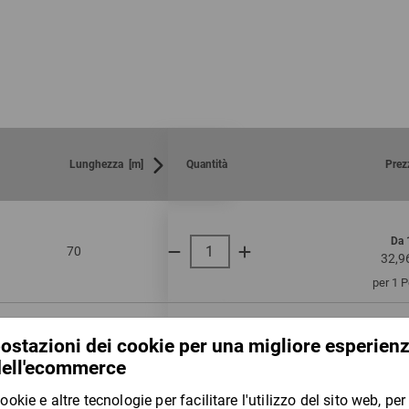
Lunghezza [m]
Quantità
Prez
Da 
70
170
35
32,9
per 1 
Da 
70
170
5.5
56,2
per 1 