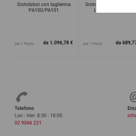
Srotolatori con taglierina
Srotolatori con taglieri
PA100/PA101
LA1000/LA1001
da
1.096,78 €
da
689,7
per 1 Pezzo
per 1 Pezzo
Telefono
Ema
Lun - Ven: 8:30 - 18:00
inf
02 9066 221