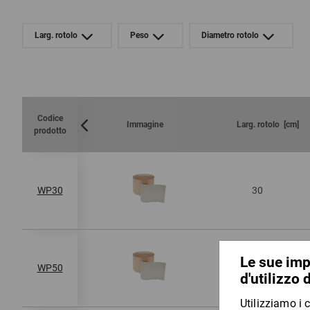
Larg. rotolo
Peso
Diametro rotolo
Codice
Immagine
Larg. rotolo [cm]
prodotto
30
WP30
50
WP50