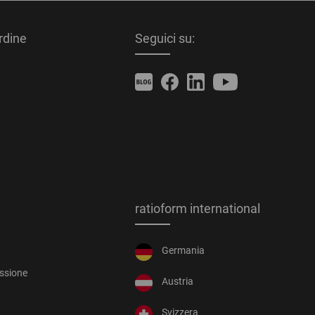
ordine
Seguici su:
ratioform international
Germania
essione
Austria
Svizzera