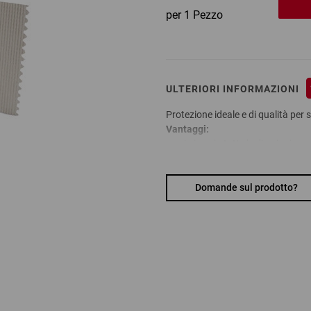
per 1 Pezzo
ULTERIORI INFORMAZIONI
Protezione ideale e di qualità per su
Vantaggi:
si piega in tutte le direzioni 
si adatta perfettamente alla fo
disponibile anche in altre larg
Materiale:
Domande sul prodotto?
cartone ondulato, 170 g/m²