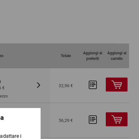
Aggiungi ai
Aggiungi al
zo
Totale
preferiti
carrello
1
Da 3
42
PA100/LA1000
32,96 €
6 €
30,15 €
Pezzo
1
Da 3
42
PA100/LA1000
56,29 €
9 €
51,45 €
Pezzo