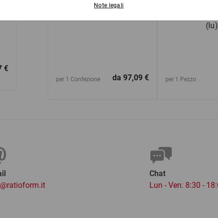
na
Carta velina
Scatole ame
cartone da 60
(lu)
7 €
da
97,09 €
per 1 Confezione
per 1 Pezzo
il
Chat
o@ratioform.it
Lun - Ven: 8:30 - 18