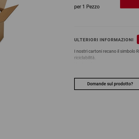
per 1 Pezzo
ULTERIORI INFORMAZIONI
I nostri cartoni recano il simbolo 
riciclabilità.
Vantaggi:
robuste e resistenti
Materiale
:
Domande sul prodotto?
Cartone a onda singola e dopp