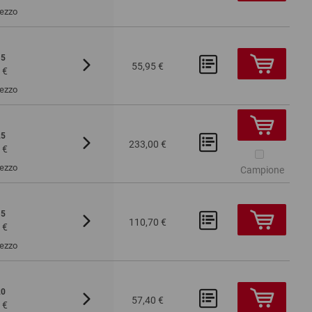
Pezzo
15
Da 100
55,95 €
 €
2,60 €
Pezzo
25
Da 100
Da 200
233,00 €
 €
8,43 €
6,75 €
Pezzo
Campione
15
Da 100
Da 200
1/4 Europallet
110,70 €
 €
7,14 €
6,77 €
Pezzo
20
Da 100
57,40 €
 €
2,27 €