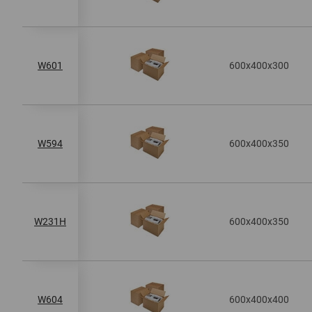
600x400x300
W601
600x400x350
W594
600x400x350
W231H
600x400x400
W604