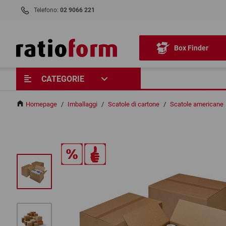
Telefono:
02 9066 221
Box Finder
CATEGORIE
Homepage
/
Imballaggi
/
Scatole di cartone
/
Scatole americane