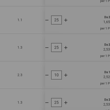
per 1 
Da 
1.1
onda singola
750
1,65
per 1 
Da 
1.3
onda singola
225
2,53
per 1 
Da 
2.3
onda doppia
390
2,52
per 1 
Da 
1.3
onda singola
600
2,53