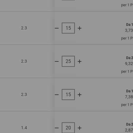
per 1 
Da 
2.3
onda doppia
135
3,73
per 1 
Da 
2.3
onda doppia
200
9,32
per 1 
Da 
2.3
onda doppia
135
7,38
per 1 
Da 
1.4
onda singola
200
2,87