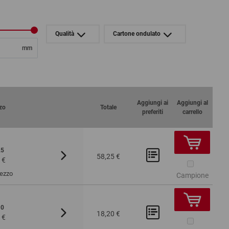
Qualità
Cartone ondulato
mm
Aggiungi ai
Aggiungi al
zo
Totale
preferiti
carrello
25
Da 100
Da 200
58,25 €
 €
2,27 €
2,20 €
Pezzo
Campione
10
Da 100
18,20 €
 €
1,27 €