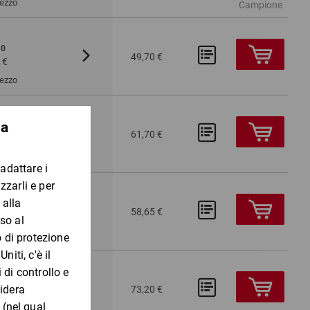
Pezzo
Campione
10
Da 100
Da 200
49,70 €
 €
4,81 €
4,54 €
Pezzo
10
Da 100
Da 200
61,70 €
 €
6,01 €
5,67 €
Pezzo
15
Da 100
58,65 €
 €
3,17 €
Pezzo
20
Da 100
Da 200
73,20 €
 €
3,29 €
3,10 €