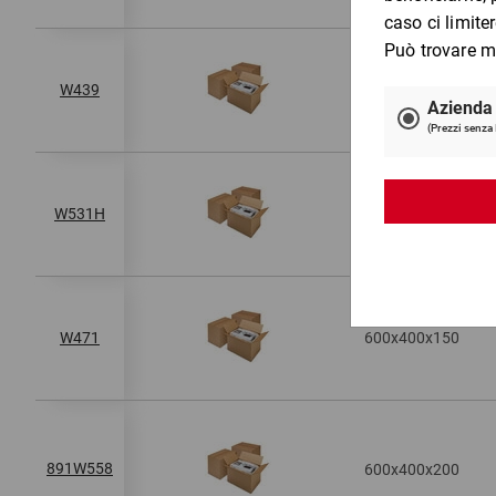
600x300x450
W439
600x350x200
W531H
600x400x150
W471
891W558
600x400x200