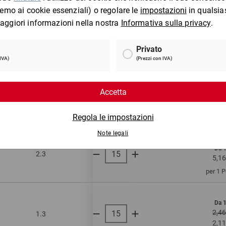
per 1 
Da 
2.3
onda doppia
130
2,89
per 1 
Da 
2.3
onda doppia
130
5,43
per 1 
Da 
2.3
onda doppia
135
5,16
per 1 
Da 
2,46
1.3
onda singola
225
2,11