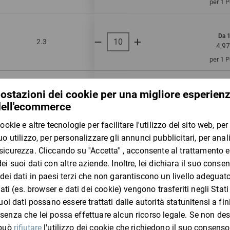
per 1 
Da 
2.3
onda doppia
130
4,97
per 1 
Da 
2.3
onda doppia
130
6,17
per 1 
Da 
2.4
onda doppia
135
3,91
per 1 
Da 
1.2
onda singola
200
3,66