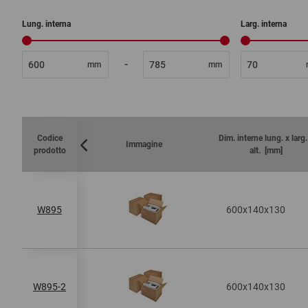
Lung. interna
Larg. interna
-
mm
mm
Codice
Dim. interne lung. x larg.
Immagine
prodotto
alt. [mm]
600x140x130
W895
600x140x130
W895-2