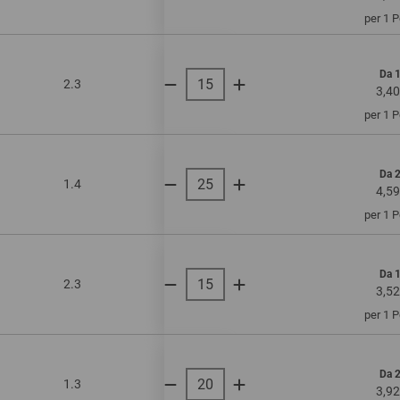
per 1 
Da 
2.3
onda doppia
120
3,40
per 1 
Da 
1.4
onda singola
200
4,59
per 1 
Da 
2.3
onda doppia
130
3,52
per 1 
Da 
1.3
onda singola
220
3,92