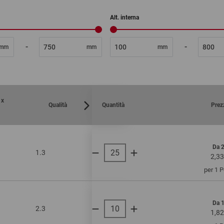
Alt. interna
-
-
mm
mm
mm
 x
Qualità
Quantità
Prez
Da 
1.3
onda singola
450
2,33
per 1 
Da 
2.3
onda doppia
520
1,82