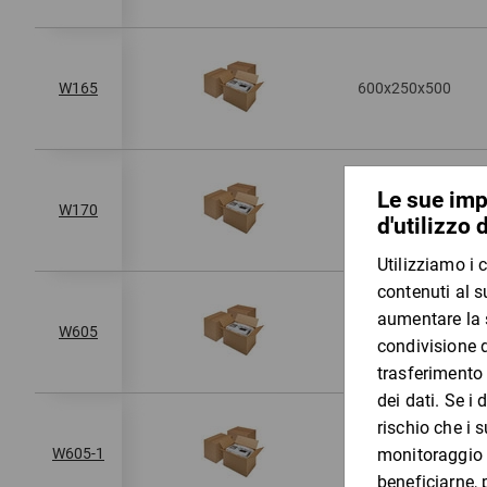
600x250x500
W165
600x250x800
W170
600x300x300
W605
600x300x300
W605-1