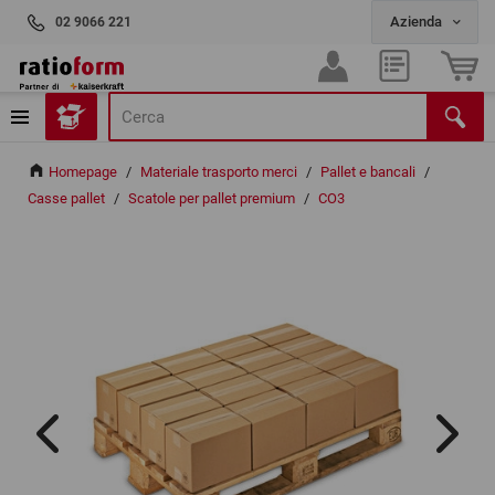
02 9066 221
Homepage
/
Materiale trasporto merci
/
Pallet e bancali
/
Casse pallet
/
Scatole per pallet premium
/
CO3