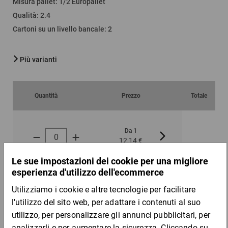
Misura pallet
:
1/2 Europallet
Qualità
:
2.4
Cartoni su un livello bancale
:
2
Più varianti
Quantità
Prezzo
Totale
Da 1
Da 100
12,14 €
9,34 €
per 1 Pezzo