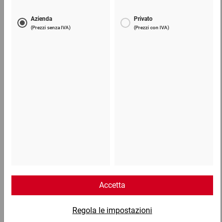
Nastro adesivo in polipropilene silenzioso
2,65 €
per 1 Pezzo
Telefono
Lun - Ven: 8:30 - 18:00
02 9066 221