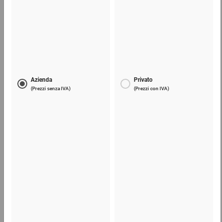
Film estensibile manuale
7,11 €
per 1 Pezzo