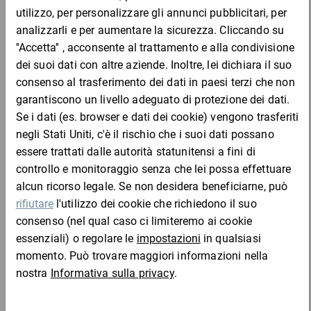
Alt. esterna
mm
mm
-
Stampa
: DO NOT TOPLOAD
Codice prodotto
: Si prega di selezionare
Codice
Aggiungi al
Quantità
Prezzo
Totale
prodotto
carrello
Da 25
Da 50
Da 10
phu
44,00 €
1,76 €
1,54 €
1,33 