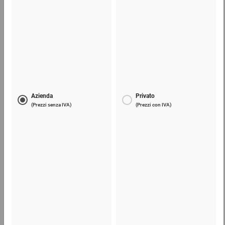
Film estensibile manuale
7,11 €
per 1 Pezzo
Telefono
Lun - Ven: 8:30 - 18:00
02 9066 221