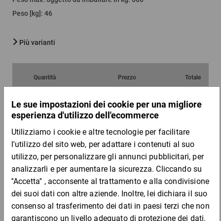
Peso [kg]
:
46
Più varianti
Quantità
Prezzo
Totale
Da 1
Da 6
206,96 €
197,56 €
per 1 Pezzo
DESCRIZIONE DEL PRODOTTO