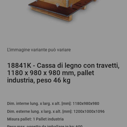
L'immagine variante può variare
18841K
- Cassa di legno con travetti,
1180 x 980 x 980 mm, pallet
industria, peso 46 kg
Dim. interne lung. x larg. x alt. [mm]
: 1180x980x980
Dim. esterne lung. x larg. x alt. [mm]
: 1200x1000x1096
Misura pallet
:
1 Pallet industria
Peso max. oggetto da imballare in kg
:
600