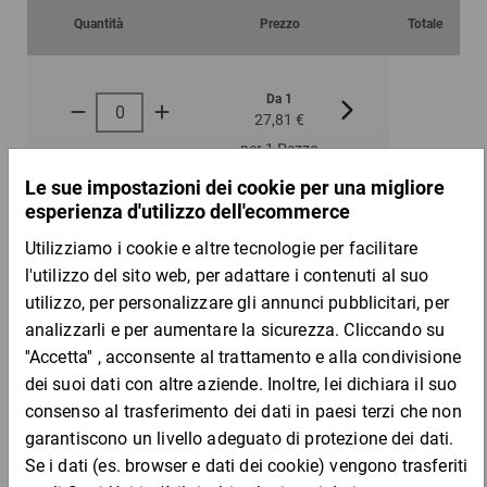
Quantità
Prezzo
Totale
Da 1
Da 5
27,81 €
26,00 €
per 1 Pezzo
DESCRIZIONE DEL PRODOTTO
Il pratico contenitore può essere aperto e chiuso mediante una
semplice rotazione. Quando è pieno, il coperchio viene ruotato
fino alla posizione di arresto, in questo modo viene bloccato
definitivamente e può venire completamente smaltito.