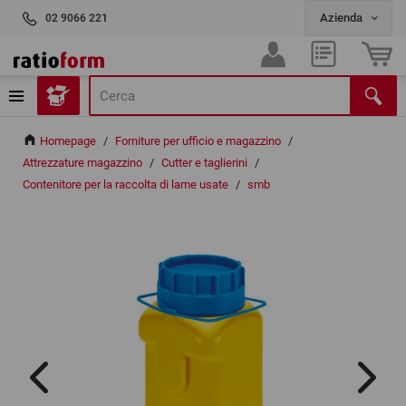
02 9066 221
Homepage
/
Forniture per ufficio e magazzino
/
Attrezzature magazzino
/
Cutter e taglierini
/
Contenitore per la raccolta di lame usate
/
smb