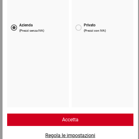
6,19 €
per 1 Confezione
Telefono
Lun - Ven: 8:30 - 18:00
02 9066 221
Email
info@ratioform.it