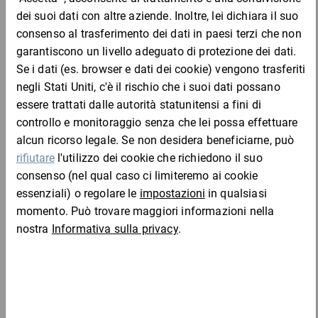
catena, rulliere, scaffali inclinati e per il rapido accesso a
materiali di vario genere, ricambi, minuteria, ecc...
Vantaggi:
possibilità di impilaggio sicuro
fondo con nervature di rinforzo
grazie alla qualità industriale sono duraturi e resistenti
Materiale:
Completa l'ordine con:
polietilene (PE), resistente a sbalzi di temperatura e a acidi, oli
e soluzioni alcaline principali
5 anni di garanzia del fabbricante
Etichette per contenitori a bocca di lupo