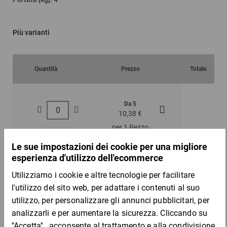
Più varianti
Quantità
Prezzo
Totale
Da 5
Da 10
10,38 €
9,95 €
per 1 Pezzo
DESCRIZIONE DEL PRODOTTO
Ideali per lo stoccaggio di lungo periodo, per trasportatori a