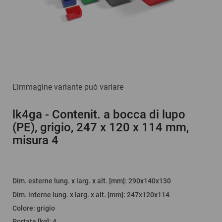
L'immagine variante può variare
lk4ga
- Contenit. a bocca di lupo
(PE), grigio, 247 x 120 x 114 mm,
misura 4
Dim. esterne lung. x larg. x alt. [mm]
: 290x140x130
Dim. interne lung. x larg. x alt. [mm]
: 247x120x114
Colore
:
grigio
Portata [kg]
:
4