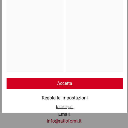
da 1,98 €
1,54 €
per 1 Pezzo
Telefono
Lun - Ven: 8:30 - 18:00
02 9066 221
Email
info@ratioform.it