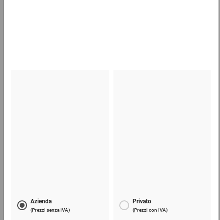
Sacchetti con chiusura a pressione premium
7,04 €
per 100 Pezzo
Nastri adesivi da imballaggio in carta