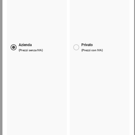
Film estensibile manuale
7,11 €
per 1 Pezzo