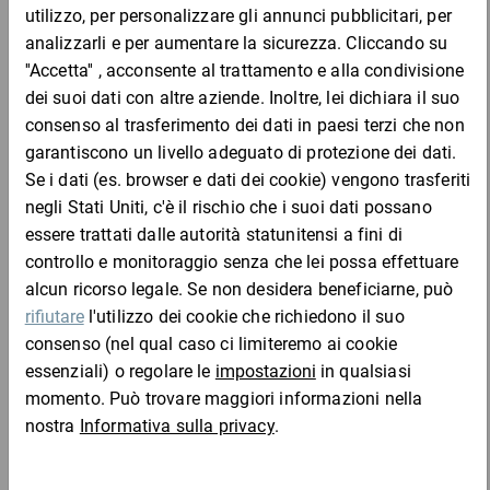
Codice
Aggiungi al
Quantità
Prezzo
Totale
prodotto
carrello
Da 1
Da 5
Da 1
arp2
60,05 €
60,05 €
55,27 €
50,45
Campione
per 1 Confezione
Campione
Aggiungi al carrello
Completa l'ordine con: