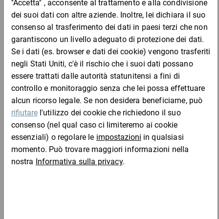
pesanti o di forma irregolare, come vasi, secchi e taniche di latta.
Vantaggi:
più robusti dei fogli in cartone
elevata protezione contro l''umidità e gli spruzzi di grassi,
alcool e acidi deboli
utili come fogli separatori o fondi/coperchi per pallet
Completa l'ordine con:
resistenti agli urti
stabili, grazie alla costruzione a camere cave
riutilizzabili
Materiale:
Separatori a camere cave in PP, non contaminano gli alimenti,
riciclabili
Europallet