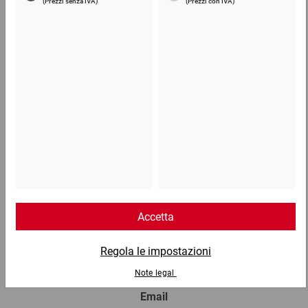
7,11 €
per 1 Pezzo
Telefono
Lun - Ven: 8:30 - 18:00
02 9066 221
Email