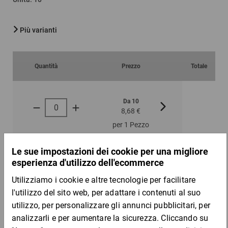
Più varianti
Quantità
Prezzo
Totale
Da 10
Da 30
8,68 €
7,89 €
per 1 Pezzo
DESCRIZIONE DEL PRODOTTO
Proteggono il carico da sporco e umidità, perfetti per oggetti