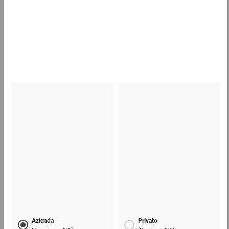
Fogli separatori di cartone ondulato, intero pallet
549,86 €
per 1 Pallet
Film estensibile manuale