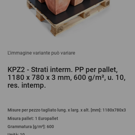
L'immagine variante può variare
KPZ2
- Strati interm. PP per pallet,
1180 x 780 x 3 mm, 600 g/m², u. 10,
res. intemp.
Misure per pezzo tagliato lung. x larg. x alt. [mm]
: 1180x780x3
Misura pallet
:
1 Europallet
Grammatura [g/m²]
:
600
Unità
:
10