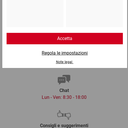
Telefono
Lun - Ven: 8:30 - 18:00
02 9066 221
Email
info@ratioform.it
Chat
Lun - Ven: 8:30 - 18:00
Consigli e suggerimenti