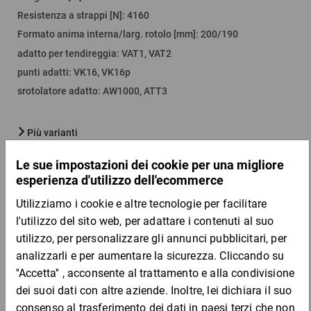
Resistenza a strappi [N]
:
4160
Formato anima interna/larg. rotolo [mm]
:
200/190
adatto per tendireggia
:
VAT1, VAT2
punti adatti
:
VK16, VK16p
srotolatore adatto
:
AW1000, ATT3
Più varianti
Quantità
Prezzo
Totale
Da 1
Da 3
173,62 €
154,32 €
per 1 Pezzo