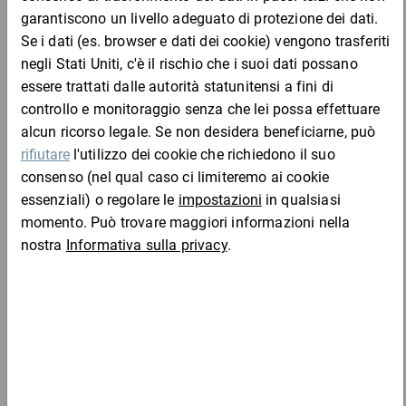
Campione
DESCRIZIONE DEL PRODOTTO
Ideali per pacchi, casse, sacchi, fusti, macchine, pezzi d''acciaio e
persino materiale pericoloso.
Vantaggi:
ancora più resistenti contro spigoli vivi, forte attrito, agenti
atmosferici e persino sostanze chimiche
più facili da utilizzare grazie alla robustezza intrinseca del
materiale
protezione delle superfici delicate
Chi ha acquistato questo articolo ha acquistato
Materiale:
anche
filati in poliestere rivestiti in plastica