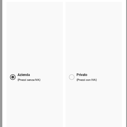
Scatole americane in cartone da 600 a 799 mm
(lu)
1,26 €
per 1 Pezzo