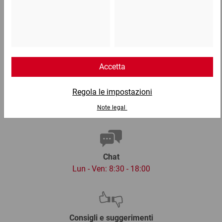
Telefono
Lun - Ven: 8:30 - 18:00
02 9066 221
Email
info@ratioform.it
Chat
Lun - Ven: 8:30 - 18:00
Consigli e suggerimenti