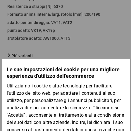
Resistenza a strappi [N]
:
6370
Formato anima interna/larg. rotolo [mm]
:
200/190
adatto per tendireggia
:
VAT1, VAT2
punti adatti
:
VK19, VK19p
srotolatore adatto
:
AW1000, ATT3
Più varianti
Quantità
Prezzo
Totale
Da 1
Da 3
148,68 €
132,14 €
per 1 Pezzo