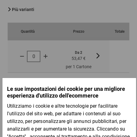
Più varianti
Quantità
Prezzo
Totale
Da 2
Da 5
53,47 €
47,20 €
per 1 Cartone
Campione
DESCRIZIONE DEL PRODOTTO
Questa busta, non necessità di ulteriore nastro adesivo per
essere sigillata.