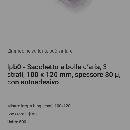
L'immagine variante può variare
lpb0
- Sacchetto a bolle d’aria, 3
strati, 100 x 120 mm, spessore 80 µ,
con autoadesivo
Misure larg. x lung. [mm]
: 100x120
Spessore [µ]
:
80
Unità
:
500