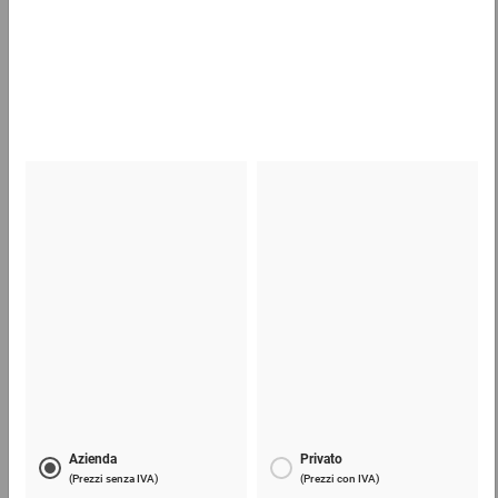
Casse di legno
28,12 €
per 1 Pezzo
Sacchetti trasparenti con chiusura a pressione