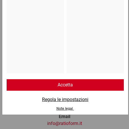
1,12 €
per 100 Pezzo
Telefono
Lun - Ven: 8:30 - 18:00
02 9066 221
Email
info@ratioform.it