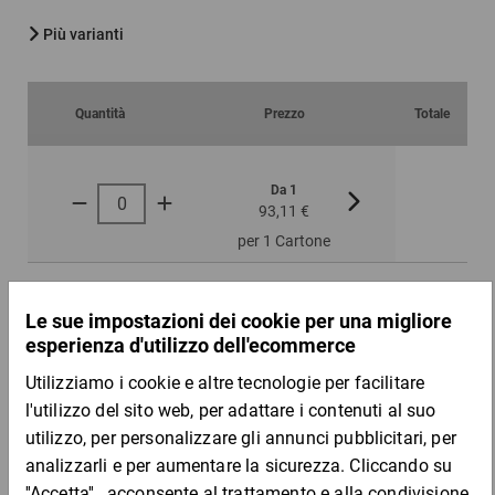
Più varianti
Quantità
Prezzo
Totale
Da 1
Da 2
93,11 €
88,26 €
per 1 Cartone
Campione
DESCRIZIONE DEL PRODOTTO
Questa busta, non necessità di ulteriore nastro adesivo per
essere sigillata.