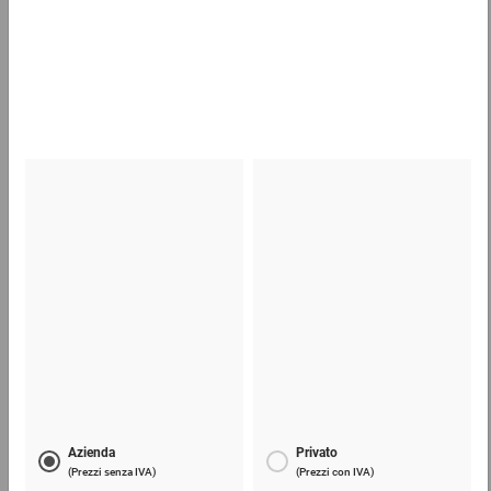
Casse di legno
28,12 €
per 1 Pezzo
Sacchetti trasparenti con chiusura a pressione