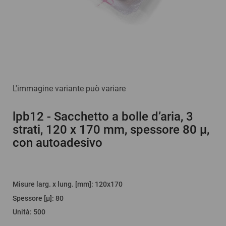
L'immagine variante può variare
lpb12
- Sacchetto a bolle d’aria, 3
strati, 120 x 170 mm, spessore 80 µ,
con autoadesivo
Misure larg. x lung. [mm]
: 120x170
Spessore [µ]
:
80
Unità
:
500