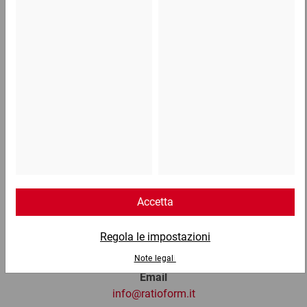
1,12 €
per 100 Pezzo
Telefono
Lun - Ven: 8:30 - 18:00
02 9066 221
Email
info@ratioform.it