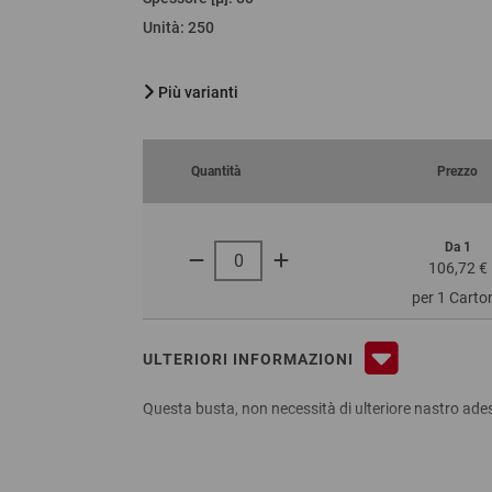
Unità
:
250
Più varianti
Quantità
Prezzo
Da 1
106,72 €
per 1 Carto
ULTERIORI INFORMAZIONI
Questa busta, non necessità di ulteriore nastro adesi
Vantaggi:
in vari formati