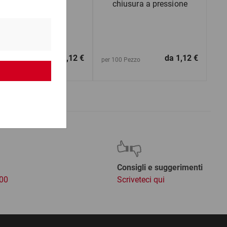
chiusura a pressione
da
28,12 €
da
1,12 €
1 Pezzo
per 100 Pezzo
Consigli e suggerimenti
:00
Scriveteci qui