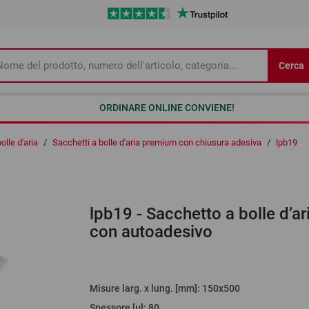
Cerca
ORDINARE ONLINE CONVIENE!
olle d'aria
/
Sacchetti a bolle d'aria premium con chiusura adesiva
/
lpb19
lpb19
- Sacchetto a bolle d’ar
con autoadesivo
Misure larg. x lung. [mm]
: 150x500
Spessore [µ]
:
80