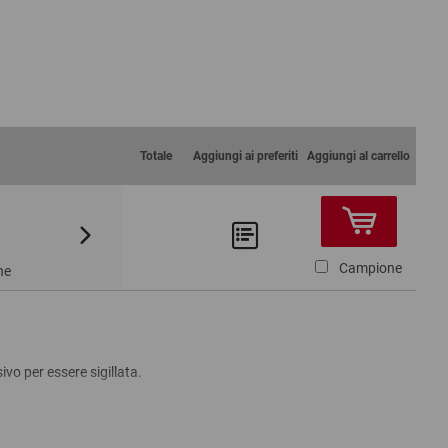
Totale
Aggiungi ai preferiti
Aggiungi al carrello
Da 2
Da 3
99,61 €
88,95 €
Campione
ne
vo per essere sigillata.