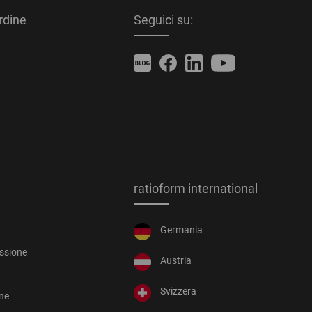
ordine
Seguici su:
ratioform international
Germania
essione
Austria
Svizzera
one