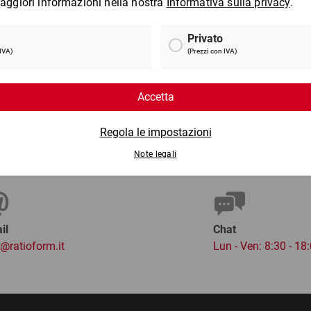
singola
da 0,45 €
da
0,21 €
per 1 Pezzo
per 
3 €
il
Chat
o@ratioform.it
Lun - Ven: 8:30 - 18