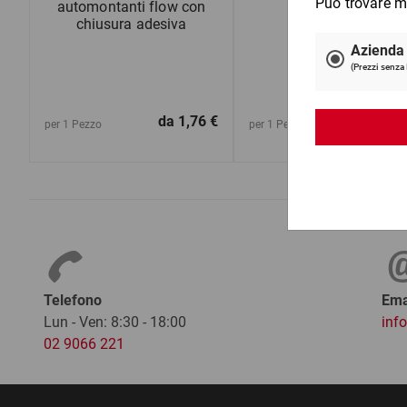
automontanti flow con
chiusura adesiva
da
1,76 €
da
2,3
per 1 Pezzo
per 1 Pezzo
Telefono
Ema
Lun - Ven: 8:30 - 18:00
inf
02 9066 221