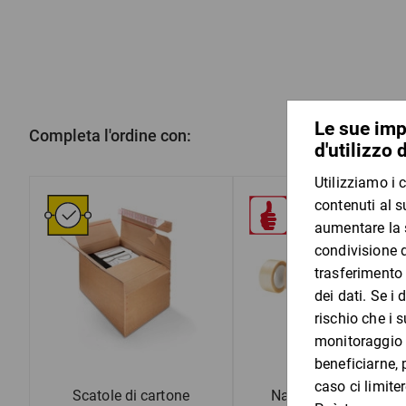
Completa l'ordine con:
Scatole di cartone
Nastro adesivo PVC