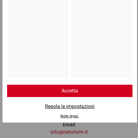
1,12 €
per 100 Pezzo
Telefono
Lun - Ven: 8:30 - 18:00
02 9066 221
Email
info@ratioform.it