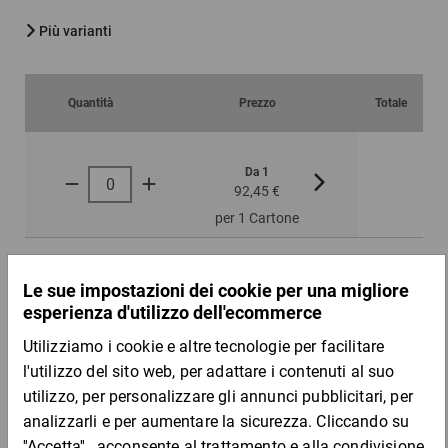
Più varianti
Quantità
Prezzo
Totale
Da 1
Da 2
92,45 €
60,05 €
per 1 Cartone
Campione
DESCRIZIONE DEL PRODOTTO
Questa busta, non necessità di ulteriore nastro adesivo per
essere sigillata.