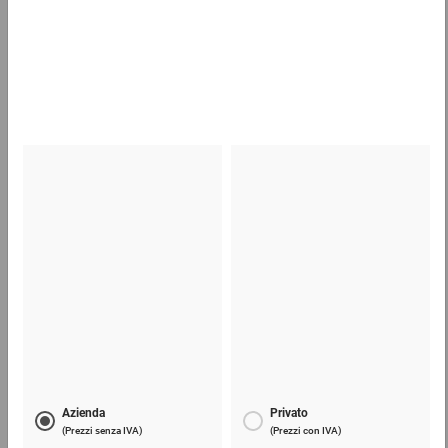
Casse di legno
28,12 €
per 1 Pezzo
Sacchetti trasparenti con chiusura a pressione