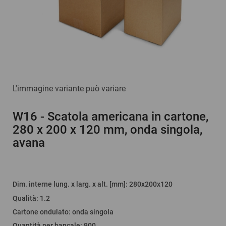
L'immagine variante può variare
W16
- Scatola americana in cartone,
280 x 200 x 120 mm, onda singola,
avana
Dim. interne lung. x larg. x alt. [mm]
: 280x200x120
Qualità
:
1.2
Cartone ondulato
:
onda singola
Quantità per bancale
:
900