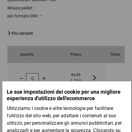
Misura pallet
:
-
per formato DIN
:
–
Più varianti
Quantità
Prezzo
Totale
Da 25
Da 100
1,28 €
1,23 €
per 1 Pezzo
Campione