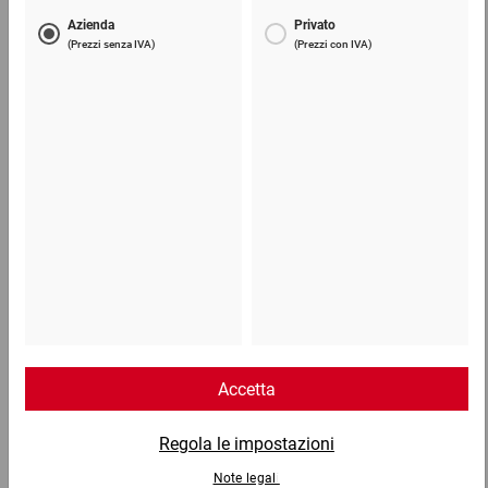
Nastri adesivi da imballaggio in carta
da 1,98 €
1,54 €
per 1 Pezzo
Telefono
Lun - Ven: 8:30 - 18:00
02 9066 221